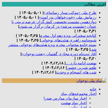
آخرین مطالب
طرح ملی «موکب سیار رسانه‌ای»
[ ۱۴۰۵٫۰۵٫۰۱ ]
رزمایش ملی «خون‌خواهان پدر امت»
[ ۱۴۰۵٫۰۵٫۰۱ ]
دوازدهمین نشست تخصصی کنش‌گران عرصه تربیتی با
عنوان «نشست مرشد» در کرمان برگزار می‌شود.
[
۱۴۰۵٫۰۳٫۳۱ ]
کتابچه سخنرانی ویژه دهه اول محرم
[ ۱۴۰۵٫۰۳٫۲۵ ]
شیوه‌نامه راهبری هیئت‌های نوجوانی
[ ۱۴۰۵٫۰۳٫۲۵ ]
بسته جامع محتوایی محرم ویژه هیئت‌های نوجوانی منتشر
شد.
[ ۱۴۰۵٫۰۳٫۲۵ ]
آغاز ثبت‌نام دوره مجازی گفتمان «بعثت نوجوان»
[
۱۴۰۵٫۰۳٫۲۰ ]
نهضت ادامه دارد …
[ ۱۴۰۴٫۱۲٫۱۸ ]
طعم شیرین حضور
[ ۱۴۰۴٫۱۲٫۱۶ ]
شب های انسجام و وحدت
[ ۱۴۰۴٫۱۲٫۱۶ ]
خانه
اخبار مجموعه‌های بنیاد
اخبار سازمان مدارس صدرا
اخبار بنیاد بهشت
اخبار نوآوین