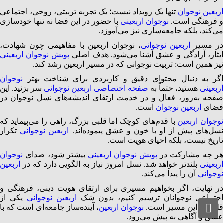
اربعین نوجوان
تنها یک رویداد نیست؛ یک تجربه تربیتی، روحی، اجتماعی
 فرهنگی است.
نوجوان اربعینی
با حضور در این فضا نه تنها خودسازی
می‌کند، بلکه جامعه‌سازی نیز می‌آموزد.
ر مسیر
اربعین نوجوانی
، نوجوان اربعین با مفاهیمی چون شهادت،
یثار، آزادگی و عشق آشنا می‌شود. هدف اصلی
پویش نوجوان اربعینی
نیز همین است: تربیت نوجوانی که در مسیر اربعین رشد کند.
اگر به دنبال محتوای دقیق و کاربردی برای شناخت بهتر
نوجوان
اربعینی
هستید، حتماً به
صفحه اختصاصی اربعین نوجوانی
سر بزنید. این
صفحه به‌روز، فعال و در خدمت ارتقای اندیشه‌های نسل نوجوان در
فضای
اربعین نوجوان
است.
وجوان اربعین
با قدم‌های کوچک اما قلبی بزرگ، راهی را می‌پیماید که
سل‌های پیش از او با خون و عشق پیموده‌اند.
اربعین نوجوانی
تکرار
تاریخ نیست، بلکه احیای هویت است.
ر چه مشارکت در
پویش نوجوان اربعینی
بیشتر شود، صدای
نوجوان
اربعینی
بلندتر خواهد شد. نسل امروز نیاز به الگویی دارد که در
اربعین
نوجوانی
آن را پیدا می‌کند.
در نهایت، اگر بخواهیم مسیری برای ارتقای هویت دینی، فرهنگی و
اجتماعی نوجوانان ترسیم کنیم، بدون شک
اربعین نوجوانی
یکی از
له‌های این مسیر است.
نوجوان اربعین
، آینده‌ساز جامعه‌ای است که با
عشق و آگاهی به پیش می‌رود.