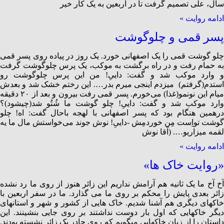
سال، علی تصمیم گرفت تا در اربعین به یک کار خیر
ادامه روایت »
پسر قمی و چلوگوشت
چلو گوشت قمی را یک اصفهانی خورد. یک روز در پیاده روی پسر قمی
به حمام رفت و در راه برگشت به موکب، یک پرس چلوگوشت گرفت
و وارد موکب شد و گفت: داییِ! من این پرس چلوگوشت رو
استدم(گرفتم) میزدم اینجی میرم بدر…. این رختم خشک شد و بعدش
میام این نونمو(غذا) می‌خورم. پسر قمی رفت بیرون و بعد از ۲۰ دقیقه
وارد موکب شد و گفت: داییِ! چلو گوشت ما شُتُو شد(چی­شود)؟
درهمین هنگام بود که پسر اصفهانی با لهجه باحال گفت: اه! چلو
گوشت تواِست مِن خوردمِش -داییِ! نوش جوند می‌خواستش مال ما یه
لقمه میزاریو…. (آقا نوش
ادامه روایت »
«روایت خاک ها»
آخ آخ ما یک ثانیه هم آرامش نداریم این زائر هنوز از روی ما رد نشده
زائر بعدی پایش را محکم بر روی ما می گذارد. ما در سفر اربعین با
خاکهای دیگری هم آشنا شدیم. خاک هایی از کشور و شهر و استانهای
دیگر خاکهایی که اول بار دوست نداشتند بر روی جایی بنشینند. این
داستان را از زبان خاکهایی میگویم که روی چادر یک زائر نشسته بودند.