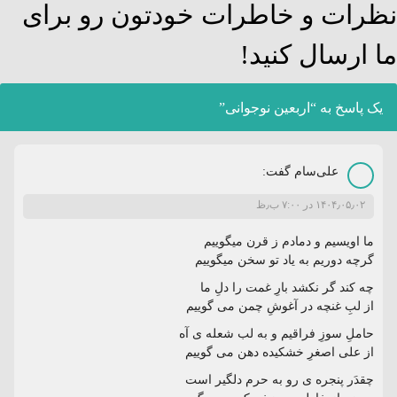
نظرات و خاطرات خودتون رو برای
ما ارسال کنید!
یک پاسخ به “اربعین نوجوانی”
علی‌سام
گفت:
۱۴۰۴٫۰۵٫۰۲ در ۷:۰۰ ب٫ظ
ما اويسيم و دمادم ز قرن ميگوييم
گرچه دوريم به ياد تو سخن ميگوييم
چه کند گر نکشد بارِ غمت را دلِ ما
از لبِ غنچه در آغوشِ چمن می گوییم
حاملِ سوزِ فراقیم و به لب شعله ی آه
از علی اصغرِ خشکیده دهن می گوییم
چقدَر پنجره ی رو به حرم دلگیر است