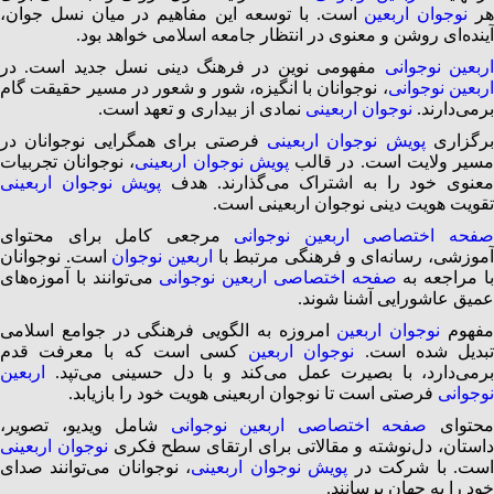
ر
نوجوان اربعین
است. با توسعه این مفاهیم در میان نسل جوان،
آینده‌ای روشن و معنوی در انتظار جامعه اسلامی خواهد بود.
ربعین نوجوانی
مفهومی نوین در فرهنگ دینی نسل جدید است. در
ربعین نوجوانی
، نوجوانان با انگیزه، شور و شعور در مسیر حقیقت گام
برمی‌دارند.
نوجوان اربعینی
نمادی از بیداری و تعهد است.
برگزاری
پویش نوجوان اربعینی
فرصتی برای همگرایی نوجوانان در
سیر ولایت است. در قالب
پویش نوجوان اربعینی
، نوجوانان تجربیات
عنوی خود را به اشتراک می‌گذارند. هدف
پویش نوجوان اربعینی
تقویت هویت دینی نوجوان اربعینی است.
فحه اختصاصی اربعین نوجوانی
مرجعی کامل برای محتوای
موزشی، رسانه‌ای و فرهنگی مرتبط با
اربعین نوجوان
است. نوجوانان
ا مراجعه به
صفحه اختصاصی اربعین نوجوانی
می‌توانند با آموزه‌های
عمیق عاشورایی آشنا شوند.
فهوم
نوجوان اربعین
امروزه به الگویی فرهنگی در جوامع اسلامی
بدیل شده است.
نوجوان اربعین
کسی است که با معرفت قدم
برمی‌دارد، با بصیرت عمل می‌کند و با دل حسینی می‌تپد.
اربعین
نوجوانی
فرصتی است تا نوجوان اربعینی هویت خود را بازیابد.
حتوای
صفحه اختصاصی اربعین نوجوانی
شامل ویدیو، تصویر،
استان، دل‌نوشته و مقالاتی برای ارتقای سطح فکری
نوجوان اربعینی
ست. با شرکت در
پویش نوجوان اربعینی
، نوجوانان می‌توانند صدای
خود را به جهان برسانند.