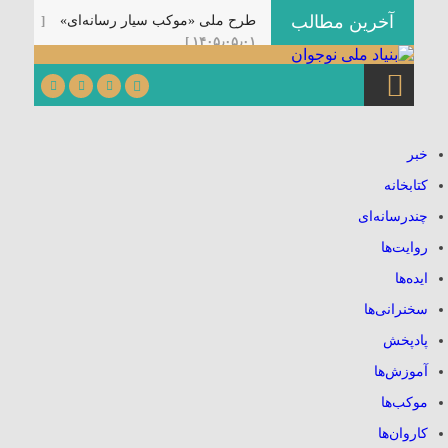
آخرین مطالب
طرح ملی «موکب سیار رسانه‌ای»
[
۱۴۰۵٫۰۵٫۰۱ ]
رزمایش ملی «خون‌خواهان پدر
امت»
[ ۱۴۰۵٫۰۵٫۰۱ ]
دوازدهمین نشست تخصصی کنش‌گران
عرصه تربیتی با عنوان «نشست
خبر
مرشد» در کرمان برگزار می‌شود.
[
کتابخانه
۱۴۰۵٫۰۳٫۳۱ ]
چندرسانه‌ای
کتابچه سخنرانی ویژه دهه اول
محرم
[ ۱۴۰۵٫۰۳٫۲۵ ]
روایت‌ها
شیوه‌نامه راهبری هیئت‌های
ایده‌ها
نوجوانی
[ ۱۴۰۵٫۰۳٫۲۵ ]
سخنرانی‌ها
بسته جامع محتوایی محرم ویژه
پادپخش
هیئت‌های نوجوانی منتشر شد.
[
۱۴۰۵٫۰۳٫۲۵ ]
آموزش‌ها
آغاز ثبت‌نام دوره مجازی گفتمان
موکب‌ها
«بعثت نوجوان»
[ ۱۴۰۵٫۰۳٫۲۰ ]
کاروان‌ها
نهضت ادامه دارد …
[ ۱۴۰۴٫۱۲٫۱۸ ]