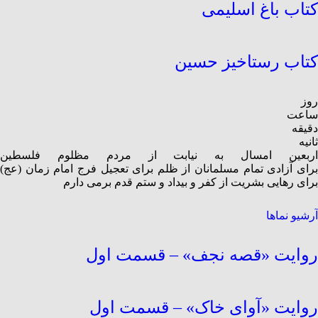
کتاب باغ اسلیمی
کتاب رستاخیز حسین
روز
ساعت
دقیقه
ثانیه
ربعین امسال
به نیابت از مردم مظلوم فلسطین
رای آزادی تمام مسلمانان از ظلم
برای تعجیل فرج امام زمان (عج)
برای رهایی بشریت از کفر و بیداد و ستم
قدم برمی دارم
آرشیو نماها
روایت «قصه نجف» – قسمت اول
روایت «آوای خاک» – قسمت اول