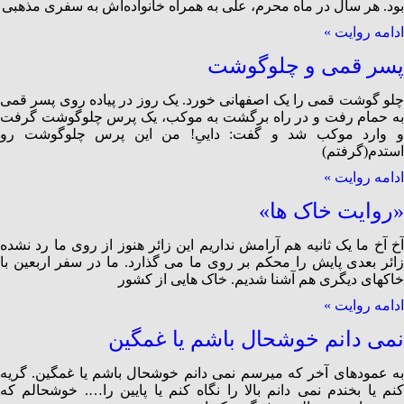
بود. هر سال در ماه محرم، علی به همراه خانواده‌اش به سفری مذهبی
ادامه روایت »
پسر قمی و چلوگوشت
چلو گوشت قمی را یک اصفهانی خورد. یک روز در پیاده روی پسر قمی
به حمام رفت و در راه برگشت به موکب، یک پرس چلوگوشت گرفت
و وارد موکب شد و گفت: داییِ! من این پرس چلوگوشت رو
استدم(گرفتم)
ادامه روایت »
«روایت خاک ها»
آخ آخ ما یک ثانیه هم آرامش نداریم این زائر هنوز از روی ما رد نشده
زائر بعدی پایش را محکم بر روی ما می گذارد. ما در سفر اربعین با
خاکهای دیگری هم آشنا شدیم. خاک هایی از کشور
ادامه روایت »
نمی دانم خوشحال باشم یا غمگین
به عمودهای آخر که میرسم نمی دانم خوشحال باشم یا غمگین. گریه
کنم یا بخندم نمی دانم بالا را نگاه کنم یا پایین را…. خوشحالم که