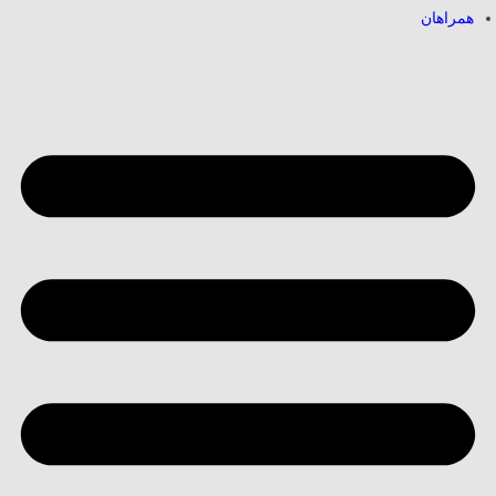
همراهان
طعم شیرین حضور
[ ۱۴۰۴٫۱۲٫۱۶ ]
شب های انسجام و وحدت
[
۱۴۰۴٫۱۲٫۱۶ ]