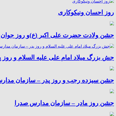
روز احسان ونیکوکاری
جشن ولادت حضرت علی اکبر (ع)و روز جوان 
جش بزرگ میلاد امام علی علیه السلام و روز
جشن سیزده رجب و روز پدر – سازمان مدار
جشن روز مادر – سازمان مدارس صدرا