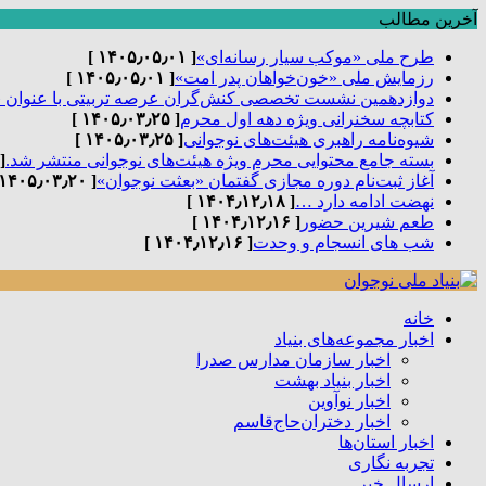
آخرین مطالب
طرح ملی «موکب سیار رسانه‌ای»
[ ۱۴۰۵٫۰۵٫۰۱ ]
رزمایش ملی «خون‌خواهان پدر امت»
[ ۱۴۰۵٫۰۵٫۰۱ ]
دوازدهمین نشست تخصصی کنش‌گران عرصه تربیتی با عنوان 
کتابچه سخنرانی ویژه دهه اول محرم
[ ۱۴۰۵٫۰۳٫۲۵ ]
شیوه‌نامه راهبری هیئت‌های نوجوانی
[ ۱۴۰۵٫۰۳٫۲۵ ]
بسته جامع محتوایی محرم ویژه هیئت‌های نوجوانی منتشر شد.
٫۰۳٫۲۵ ]
آغاز ثبت‌نام دوره مجازی گفتمان «بعثت نوجوان»
[ ۱۴۰۵٫۰۳٫۲۰ ]
نهضت ادامه دارد …
[ ۱۴۰۴٫۱۲٫۱۸ ]
طعم شیرین حضور
[ ۱۴۰۴٫۱۲٫۱۶ ]
شب های انسجام و وحدت
[ ۱۴۰۴٫۱۲٫۱۶ ]
خانه
اخبار مجموعه‌های بنیاد
اخبار سازمان مدارس صدرا
اخبار بنیاد بهشت
اخبار نوآوین
اخبار دختران‌حاج‌قاسم
اخبار استان‌ها
تجربه نگاری
ارسال خبر