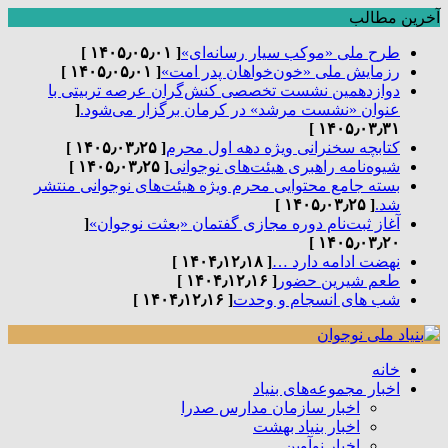
آخرین مطالب
طرح ملی «موکب سیار رسانه‌ای»
[ ۱۴۰۵٫۰۵٫۰۱ ]
رزمایش ملی «خون‌خواهان پدر امت»
[ ۱۴۰۵٫۰۵٫۰۱ ]
دوازدهمین نشست تخصصی کنش‌گران عرصه تربیتی با
عنوان «نشست مرشد» در کرمان برگزار می‌شود.
[
۱۴۰۵٫۰۳٫۳۱ ]
کتابچه سخنرانی ویژه دهه اول محرم
[ ۱۴۰۵٫۰۳٫۲۵ ]
شیوه‌نامه راهبری هیئت‌های نوجوانی
[ ۱۴۰۵٫۰۳٫۲۵ ]
بسته جامع محتوایی محرم ویژه هیئت‌های نوجوانی منتشر
شد.
[ ۱۴۰۵٫۰۳٫۲۵ ]
آغاز ثبت‌نام دوره مجازی گفتمان «بعثت نوجوان»
[
۱۴۰۵٫۰۳٫۲۰ ]
نهضت ادامه دارد …
[ ۱۴۰۴٫۱۲٫۱۸ ]
طعم شیرین حضور
[ ۱۴۰۴٫۱۲٫۱۶ ]
شب های انسجام و وحدت
[ ۱۴۰۴٫۱۲٫۱۶ ]
خانه
اخبار مجموعه‌های بنیاد
اخبار سازمان مدارس صدرا
اخبار بنیاد بهشت
اخبار نوآوین