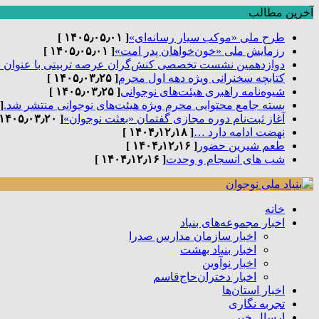
آخرین مطالب
طرح ملی «موکب سیار رسانه‌ای»
[ ۱۴۰۵٫۰۵٫۰۱ ]
رزمایش ملی «خون‌خواهان پدر امت»
[ ۱۴۰۵٫۰۵٫۰۱ ]
دوازدهمین نشست تخصصی کنش‌گران عرصه تربیتی با عنوان 
کتابچه سخنرانی ویژه دهه اول محرم
[ ۱۴۰۵٫۰۳٫۲۵ ]
شیوه‌نامه راهبری هیئت‌های نوجوانی
[ ۱۴۰۵٫۰۳٫۲۵ ]
بسته جامع محتوایی محرم ویژه هیئت‌های نوجوانی منتشر شد.
٫۰۳٫۲۵ ]
آغاز ثبت‌نام دوره مجازی گفتمان «بعثت نوجوان»
[ ۱۴۰۵٫۰۳٫۲۰ ]
نهضت ادامه دارد …
[ ۱۴۰۴٫۱۲٫۱۸ ]
طعم شیرین حضور
[ ۱۴۰۴٫۱۲٫۱۶ ]
شب های انسجام و وحدت
[ ۱۴۰۴٫۱۲٫۱۶ ]
خانه
اخبار مجموعه‌های بنیاد
اخبار سازمان مدارس صدرا
اخبار بنیاد بهشت
اخبار نوآوین
اخبار دختران‌حاج‌قاسم
اخبار استان‌ها
تجربه نگاری
ارسال خبر