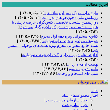
آخرین مطالب
طرح ملی «موکب سیار رسانه‌ای»
[ ۱۴۰۵٫۰۵٫۰۱ ]
رزمایش ملی «خون‌خواهان پدر امت»
[ ۱۴۰۵٫۰۵٫۰۱ ]
دوازدهمین نشست تخصصی کنش‌گران عرصه تربیتی با
عنوان «نشست مرشد» در کرمان برگزار می‌شود.
[
۱۴۰۵٫۰۳٫۳۱ ]
کتابچه سخنرانی ویژه دهه اول محرم
[ ۱۴۰۵٫۰۳٫۲۵ ]
شیوه‌نامه راهبری هیئت‌های نوجوانی
[ ۱۴۰۵٫۰۳٫۲۵ ]
بسته جامع محتوایی محرم ویژه هیئت‌های نوجوانی منتشر
شد.
[ ۱۴۰۵٫۰۳٫۲۵ ]
آغاز ثبت‌نام دوره مجازی گفتمان «بعثت نوجوان»
[
۱۴۰۵٫۰۳٫۲۰ ]
نهضت ادامه دارد …
[ ۱۴۰۴٫۱۲٫۱۸ ]
طعم شیرین حضور
[ ۱۴۰۴٫۱۲٫۱۶ ]
شب های انسجام و وحدت
[ ۱۴۰۴٫۱۲٫۱۶ ]
خانه
اخبار مجموعه‌های بنیاد
اخبار سازمان مدارس صدرا
اخبار بنیاد بهشت
اخبار نوآوین