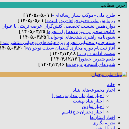
آخرین مطالب
طرح ملی «موکب سیار رسانه‌ای»
[ ۱۴۰۵٫۰۵٫۰۱ ]
رزمایش ملی «خون‌خواهان پدر امت»
[ ۱۴۰۵٫۰۵٫۰۱ ]
دوازدهمین نشست تخصصی کنش‌گران عرصه تربیتی با عنوان 
کتابچه سخنرانی ویژه دهه اول محرم
[ ۱۴۰۵٫۰۳٫۲۵ ]
شیوه‌نامه راهبری هیئت‌های نوجوانی
[ ۱۴۰۵٫۰۳٫۲۵ ]
بسته جامع محتوایی محرم ویژه هیئت‌های نوجوانی منتشر شد.
٫۰۳٫۲۵ ]
آغاز ثبت‌نام دوره مجازی گفتمان «بعثت نوجوان»
[ ۱۴۰۵٫۰۳٫۲۰ ]
نهضت ادامه دارد …
[ ۱۴۰۴٫۱۲٫۱۸ ]
طعم شیرین حضور
[ ۱۴۰۴٫۱۲٫۱۶ ]
شب های انسجام و وحدت
[ ۱۴۰۴٫۱۲٫۱۶ ]
خانه
اخبار مجموعه‌های بنیاد
اخبار سازمان مدارس صدرا
اخبار بنیاد بهشت
اخبار نوآوین
اخبار دختران‌حاج‌قاسم
اخبار استان‌ها
تجربه نگاری
ارسال خبر