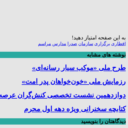
به این صفحه امتیاز دهید!
افطاری
برگزاری
سازمان
صدرا
مدارس
مراسم
نوشته های مشابه
طرح ملی «موکب سیار رسانه‌ای»
رزمایش ملی «خون‌خواهان پدر امت»
دوازدهمین نشست تخصصی کنش‌گران عرصه ترب
کتابچه سخنرانی ویژه دهه اول محرم
دیدگاهتان را بنویسید