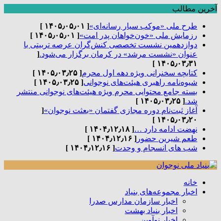
آخرین مطالب
طرح ملی «موکب سیار رسانه‌ای»
[ ۱۴۰۵٫۰۵٫۰۱ ]
رزمایش ملی «خون‌خواهان پدر امت»
[ ۱۴۰۵٫۰۵٫۰۱ ]
دوازدهمین نشست تخصصی کنش‌گران عرصه تربیتی با
عنوان «نشست مرشد» در کرمان برگزار می‌شود.
[
۱۴۰۵٫۰۳٫۳۱ ]
کتابچه سخنرانی ویژه دهه اول محرم
[ ۱۴۰۵٫۰۳٫۲۵ ]
شیوه‌نامه راهبری هیئت‌های نوجوانی
[ ۱۴۰۵٫۰۳٫۲۵ ]
بسته جامع محتوایی محرم ویژه هیئت‌های نوجوانی منتشر
شد.
[ ۱۴۰۵٫۰۳٫۲۵ ]
آغاز ثبت‌نام دوره مجازی گفتمان «بعثت نوجوان»
[
۱۴۰۵٫۰۳٫۲۰ ]
نهضت ادامه دارد …
[ ۱۴۰۴٫۱۲٫۱۸ ]
طعم شیرین حضور
[ ۱۴۰۴٫۱۲٫۱۶ ]
شب های انسجام و وحدت
[ ۱۴۰۴٫۱۲٫۱۶ ]
خانه
اخبار مجموعه‌های بنیاد
اخبار سازمان مدارس صدرا
اخبار بنیاد بهشت
اخبار نوآوین