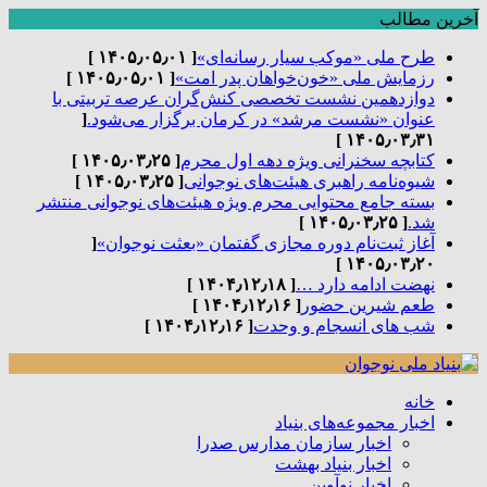
آخرین مطالب
طرح ملی «موکب سیار رسانه‌ای»
[ ۱۴۰۵٫۰۵٫۰۱ ]
رزمایش ملی «خون‌خواهان پدر امت»
[ ۱۴۰۵٫۰۵٫۰۱ ]
دوازدهمین نشست تخصصی کنش‌گران عرصه تربیتی با
عنوان «نشست مرشد» در کرمان برگزار می‌شود.
[
۱۴۰۵٫۰۳٫۳۱ ]
کتابچه سخنرانی ویژه دهه اول محرم
[ ۱۴۰۵٫۰۳٫۲۵ ]
شیوه‌نامه راهبری هیئت‌های نوجوانی
[ ۱۴۰۵٫۰۳٫۲۵ ]
بسته جامع محتوایی محرم ویژه هیئت‌های نوجوانی منتشر
شد.
[ ۱۴۰۵٫۰۳٫۲۵ ]
آغاز ثبت‌نام دوره مجازی گفتمان «بعثت نوجوان»
[
۱۴۰۵٫۰۳٫۲۰ ]
نهضت ادامه دارد …
[ ۱۴۰۴٫۱۲٫۱۸ ]
طعم شیرین حضور
[ ۱۴۰۴٫۱۲٫۱۶ ]
شب های انسجام و وحدت
[ ۱۴۰۴٫۱۲٫۱۶ ]
خانه
اخبار مجموعه‌های بنیاد
اخبار سازمان مدارس صدرا
اخبار بنیاد بهشت
اخبار نوآوین