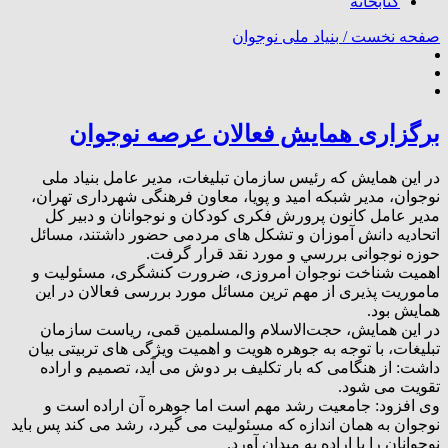
کتابخانه
صفحه نخست /
بنیاد ملی نوجوان
برگزاری همايش فعالان عرصه نوجوان
در این همايش که رئیس سازمان تبلیغات، مدیر عامل بنیاد ملی
نوجوان، مدیر شبکه امید و پویا، معاون فرهنگی شهرداری تهران،
مدیر عامل کانون پرورش فکری کودکان و نوجوانان و دبیر کل
اتحادیه دانش آموزان و تشکل های مردمی حضور داشتند، مسائل
حوزه نوجوانی بررسي و مورد نقد قرار گرفت.
اهمیت شناخت نوجوان امروزی، ضرورت کنشگری، مسئوليت و
ماموریت پذیری از مهم ترین مسائل مورد بررسی فعالان در این
همایش بود.
در این همایش، حجت‌الاسلام والمسلمین قمی، ریاست سازمان
تبلیغات، با توجه به‌ جوهره هویت و اهمیت ویژگی های تربیتی بیان
داشت: از هنگامی که بار تکليف بر دوش می آید، تصمیم و اراده
تقویت می شود.
وی افزود: جامعیت رشد مهم است اما جوهره آن اراده است و
نوجوان به همان اندازه که مسئوليت می گیرد، رشد می کند پس باید
نوجوانان را با اراده به میدان آورد.