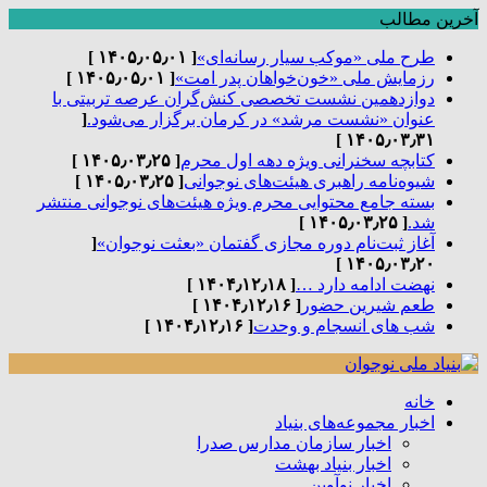
آخرین مطالب
طرح ملی «موکب سیار رسانه‌ای»
[ ۱۴۰۵٫۰۵٫۰۱ ]
رزمایش ملی «خون‌خواهان پدر امت»
[ ۱۴۰۵٫۰۵٫۰۱ ]
دوازدهمین نشست تخصصی کنش‌گران عرصه تربیتی با
عنوان «نشست مرشد» در کرمان برگزار می‌شود.
[
۱۴۰۵٫۰۳٫۳۱ ]
کتابچه سخنرانی ویژه دهه اول محرم
[ ۱۴۰۵٫۰۳٫۲۵ ]
شیوه‌نامه راهبری هیئت‌های نوجوانی
[ ۱۴۰۵٫۰۳٫۲۵ ]
بسته جامع محتوایی محرم ویژه هیئت‌های نوجوانی منتشر
شد.
[ ۱۴۰۵٫۰۳٫۲۵ ]
آغاز ثبت‌نام دوره مجازی گفتمان «بعثت نوجوان»
[
۱۴۰۵٫۰۳٫۲۰ ]
نهضت ادامه دارد …
[ ۱۴۰۴٫۱۲٫۱۸ ]
طعم شیرین حضور
[ ۱۴۰۴٫۱۲٫۱۶ ]
شب های انسجام و وحدت
[ ۱۴۰۴٫۱۲٫۱۶ ]
خانه
اخبار مجموعه‌های بنیاد
اخبار سازمان مدارس صدرا
اخبار بنیاد بهشت
اخبار نوآوین