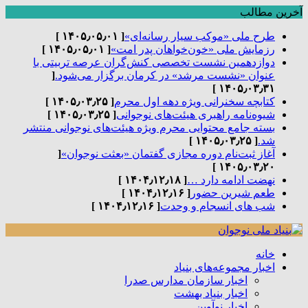
آخرین مطالب
طرح ملی «موکب سیار رسانه‌ای»
[ ۱۴۰۵٫۰۵٫۰۱ ]
رزمایش ملی «خون‌خواهان پدر امت»
[ ۱۴۰۵٫۰۵٫۰۱ ]
دوازدهمین نشست تخصصی کنش‌گران عرصه تربیتی با
عنوان «نشست مرشد» در کرمان برگزار می‌شود.
[
۱۴۰۵٫۰۳٫۳۱ ]
کتابچه سخنرانی ویژه دهه اول محرم
[ ۱۴۰۵٫۰۳٫۲۵ ]
شیوه‌نامه راهبری هیئت‌های نوجوانی
[ ۱۴۰۵٫۰۳٫۲۵ ]
بسته جامع محتوایی محرم ویژه هیئت‌های نوجوانی منتشر
شد.
[ ۱۴۰۵٫۰۳٫۲۵ ]
آغاز ثبت‌نام دوره مجازی گفتمان «بعثت نوجوان»
[
۱۴۰۵٫۰۳٫۲۰ ]
نهضت ادامه دارد …
[ ۱۴۰۴٫۱۲٫۱۸ ]
طعم شیرین حضور
[ ۱۴۰۴٫۱۲٫۱۶ ]
شب های انسجام و وحدت
[ ۱۴۰۴٫۱۲٫۱۶ ]
خانه
اخبار مجموعه‌های بنیاد
اخبار سازمان مدارس صدرا
اخبار بنیاد بهشت
اخبار نوآوین