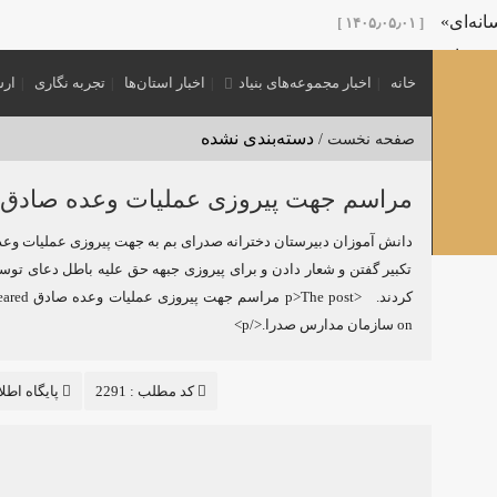
نه‌ای»
[ ۱۴۰۵٫۰۵٫۰۱ ]
 پدر امت»
[ ۱۴۰۵٫۰۵٫۰۱ ]
خانه
اخبار مجموعه‌های بنیاد
اخبار استان‌ها
تجربه نگاری
ارس
نش‌گران عرصه تربیتی با عنوان «نشست مرشد» در کرمان برگزار 
 اول محرم
[ ۱۴۰۵٫۰۳٫۲۵ ]
دسته‌بندی نشده
صفحه نخست /
ی نوجوانی
[ ۱۴۰۵٫۰۳٫۲۵ ]
ویژه هیئت‌های نوجوانی منتشر شد.
مراسم جهت پیروزی عملیات وعده صادق
[ ۱۴۰۵٫۰۳٫۲۵ ]
گفتمان «بعثت نوجوان»
[ ۱۴۰۵٫۰۳٫۲۰ ]
دانش آموزان دبیرستان دخترانه صدرای بم به جهت پیروزی عملیات وع
تکبیر گفتن و شعار دادن و برای پیروزی جبهه حق علیه باطل دعای تو
کردند. <p>The post مراسم
on سازمان مدارس صدرا.</p>
[ ۱۴۰۴٫۱۲٫۱۶ ]
کد مطلب : 2291
پایگاه اطل