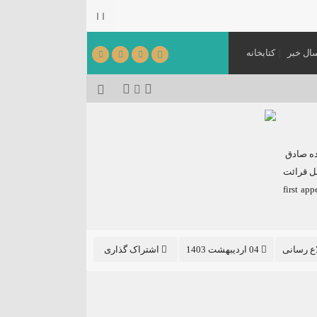
ال خبر
کتابخانه
می‌شود.
[ ۱۴۰۵٫۰۳٫۳۱ ]
ده صادق
سل قرائت
 جهت پیروزی عملیات وعده صادق first appeared
اع رسانی
04 اردیبهشت 1403
اشتراک گذاری