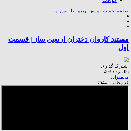
کتابخانه
صفحه نخست /
پویش اربعین
/
اربعین نما
مستند کاروان دختران اربعین ساز | قسمت
اول
اشتراک گذاری
06 مرداد 1403
محمدزاده
کد مطلب : 7544