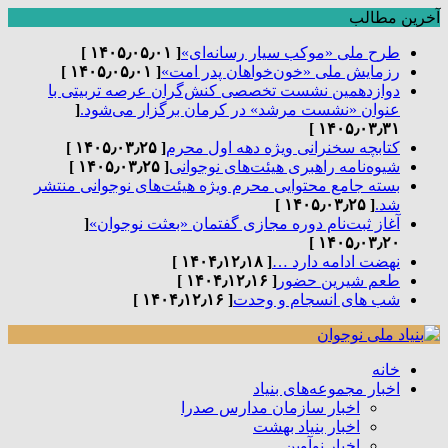
آخرین مطالب
طرح ملی «موکب سیار رسانه‌ای»
[ ۱۴۰۵٫۰۵٫۰۱ ]
رزمایش ملی «خون‌خواهان پدر امت»
[ ۱۴۰۵٫۰۵٫۰۱ ]
دوازدهمین نشست تخصصی کنش‌گران عرصه تربیتی با
عنوان «نشست مرشد» در کرمان برگزار می‌شود.
[
۱۴۰۵٫۰۳٫۳۱ ]
کتابچه سخنرانی ویژه دهه اول محرم
[ ۱۴۰۵٫۰۳٫۲۵ ]
شیوه‌نامه راهبری هیئت‌های نوجوانی
[ ۱۴۰۵٫۰۳٫۲۵ ]
بسته جامع محتوایی محرم ویژه هیئت‌های نوجوانی منتشر
شد.
[ ۱۴۰۵٫۰۳٫۲۵ ]
آغاز ثبت‌نام دوره مجازی گفتمان «بعثت نوجوان»
[
۱۴۰۵٫۰۳٫۲۰ ]
نهضت ادامه دارد …
[ ۱۴۰۴٫۱۲٫۱۸ ]
طعم شیرین حضور
[ ۱۴۰۴٫۱۲٫۱۶ ]
شب های انسجام و وحدت
[ ۱۴۰۴٫۱۲٫۱۶ ]
خانه
اخبار مجموعه‌های بنیاد
اخبار سازمان مدارس صدرا
اخبار بنیاد بهشت
اخبار نوآوین