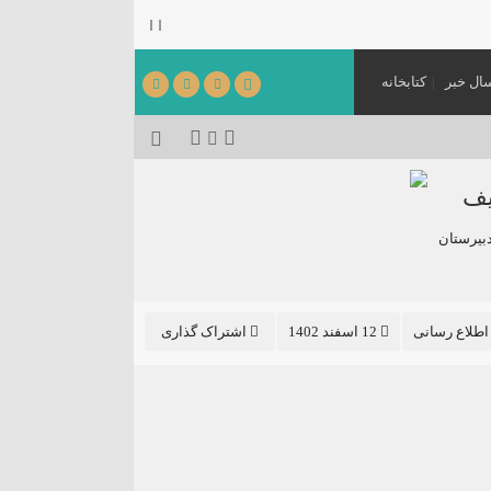
ال خبر
کتابخانه
می‌شود.
[ ۱۴۰۵٫۰۳٫۳۱ ]
یف
بیرستان
 اطلاع رسانی
12 اسفند 1402
اشتراک گذاری