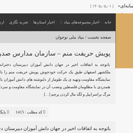
نه‌ای»
[ ۱۴۰۵٫۰۵٫۰۱ ]
 پدر امت»
[ ۱۴۰۵٫۰۵٫۰۱ ]
خانه
اخبار مجموعه‌های بنیاد
اخبار استان‌ها
تجربه نگاری
ارس
نش‌گران عرصه تربیتی با عنوان «نشست مرشد» در کرمان برگزار 
 اول محرم
[ ۱۴۰۵٫۰۳٫۲۵ ]
صفحه نخست /
بنیاد ملی نوجوان
ی نوجوانی
[ ۱۴۰۵٫۰۳٫۲۵ ]
ویژه هیئت‌های نوجوانی منتشر شد.
پویش حریفت منم – سازمان مدارس صدر
[ ۱۴۰۵٫۰۳٫۲۵ ]
گفتمان «بعثت نوجوان»
[ ۱۴۰۵٫۰۳٫۲۰ ]
باتوجه به اتفاقات اخیر در جهان دانش آموزان دبیرستان دختران
ملکشهر اصفهان طبق یک حرکت خودجوش پویش حریفت منم را با 
نمایشگاه مقاومت وتهیه ی یک طومار از دلنوشته های دانش آموزان ب
همدردی با مظلومان فلسطین ونصب آن در نمایشگاه مقاومت و سردا
[ ۱۴۰۴٫۱۲٫۱۶ ]
مرگ براسراییل و لگد مال کردن پرچم […]
کد مطلب : 1415
پایگ
باتوجه به اتفاقات اخیر در جهان دانش آموزان دبیرستا