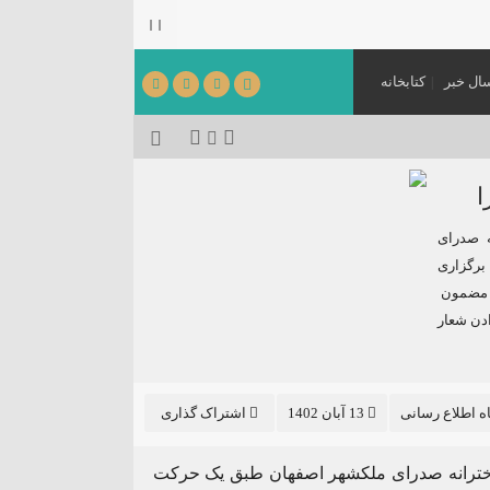
ال خبر
کتابخانه
می‌شود.
[ ۱۴۰۵٫۰۳٫۳۱ ]
ا
ه صدرای
برگزاری
ا مضمون
دن شعار
اه اطلاع رسانی
13 آبان 1402
اشتراک گذاری
ن دخترانه صدرای ملکشهر اصفهان طبق یک حرکت