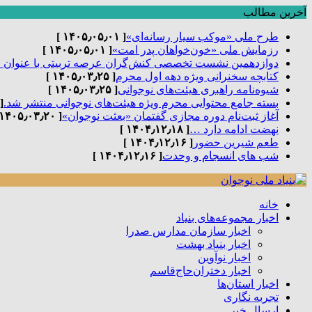
آخرین مطالب
طرح ملی «موکب سیار رسانه‌ای»
[ ۱۴۰۵٫۰۵٫۰۱ ]
رزمایش ملی «خون‌خواهان پدر امت»
[ ۱۴۰۵٫۰۵٫۰۱ ]
دوازدهمین نشست تخصصی کنش‌گران عرصه تربیتی با عنوان 
کتابچه سخنرانی ویژه دهه اول محرم
[ ۱۴۰۵٫۰۳٫۲۵ ]
شیوه‌نامه راهبری هیئت‌های نوجوانی
[ ۱۴۰۵٫۰۳٫۲۵ ]
بسته جامع محتوایی محرم ویژه هیئت‌های نوجوانی منتشر شد.
٫۰۳٫۲۵ ]
آغاز ثبت‌نام دوره مجازی گفتمان «بعثت نوجوان»
[ ۱۴۰۵٫۰۳٫۲۰ ]
نهضت ادامه دارد …
[ ۱۴۰۴٫۱۲٫۱۸ ]
طعم شیرین حضور
[ ۱۴۰۴٫۱۲٫۱۶ ]
شب های انسجام و وحدت
[ ۱۴۰۴٫۱۲٫۱۶ ]
خانه
اخبار مجموعه‌های بنیاد
اخبار سازمان مدارس صدرا
اخبار بنیاد بهشت
اخبار نوآوین
اخبار دختران‌حاج‌قاسم
اخبار استان‌ها
تجربه نگاری
ارسال خبر