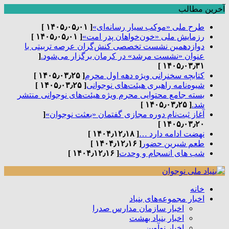
آخرین مطالب
طرح ملی «موکب سیار رسانه‌ای»
[ ۱۴۰۵٫۰۵٫۰۱ ]
رزمایش ملی «خون‌خواهان پدر امت»
[ ۱۴۰۵٫۰۵٫۰۱ ]
دوازدهمین نشست تخصصی کنش‌گران عرصه تربیتی با
عنوان «نشست مرشد» در کرمان برگزار می‌شود.
[
۱۴۰۵٫۰۳٫۳۱ ]
کتابچه سخنرانی ویژه دهه اول محرم
[ ۱۴۰۵٫۰۳٫۲۵ ]
شیوه‌نامه راهبری هیئت‌های نوجوانی
[ ۱۴۰۵٫۰۳٫۲۵ ]
بسته جامع محتوایی محرم ویژه هیئت‌های نوجوانی منتشر
شد.
[ ۱۴۰۵٫۰۳٫۲۵ ]
آغاز ثبت‌نام دوره مجازی گفتمان «بعثت نوجوان»
[
۱۴۰۵٫۰۳٫۲۰ ]
نهضت ادامه دارد …
[ ۱۴۰۴٫۱۲٫۱۸ ]
طعم شیرین حضور
[ ۱۴۰۴٫۱۲٫۱۶ ]
شب های انسجام و وحدت
[ ۱۴۰۴٫۱۲٫۱۶ ]
خانه
اخبار مجموعه‌های بنیاد
اخبار سازمان مدارس صدرا
اخبار بنیاد بهشت
اخبار نوآوین