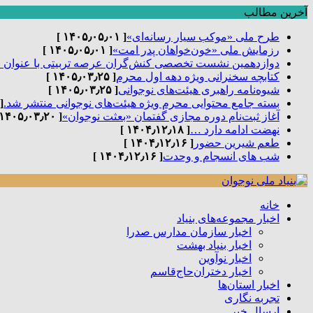
آخرین مطالب
طرح ملی «موکب سیار رسانه‌ای»
[ ۱۴۰۵٫۰۵٫۰۱ ]
رزمایش ملی «خون‌خواهان پدر امت»
[ ۱۴۰۵٫۰۵٫۰۱ ]
دوازدهمین نشست تخصصی کنش‌گران عرصه تربیتی با عنوان 
کتابچه سخنرانی ویژه دهه اول محرم
[ ۱۴۰۵٫۰۳٫۲۵ ]
شیوه‌نامه راهبری هیئت‌های نوجوانی
[ ۱۴۰۵٫۰۳٫۲۵ ]
بسته جامع محتوایی محرم ویژه هیئت‌های نوجوانی منتشر شد.
٫۰۳٫۲۵ ]
آغاز ثبت‌نام دوره مجازی گفتمان «بعثت نوجوان»
[ ۱۴۰۵٫۰۳٫۲۰ ]
نهضت ادامه دارد …
[ ۱۴۰۴٫۱۲٫۱۸ ]
طعم شیرین حضور
[ ۱۴۰۴٫۱۲٫۱۶ ]
شب های انسجام و وحدت
[ ۱۴۰۴٫۱۲٫۱۶ ]
خانه
اخبار مجموعه‌های بنیاد
اخبار سازمان مدارس صدرا
اخبار بنیاد بهشت
اخبار نوآوین
اخبار دختران‌حاج‌قاسم
اخبار استان‌ها
تجربه نگاری
ارسال خبر