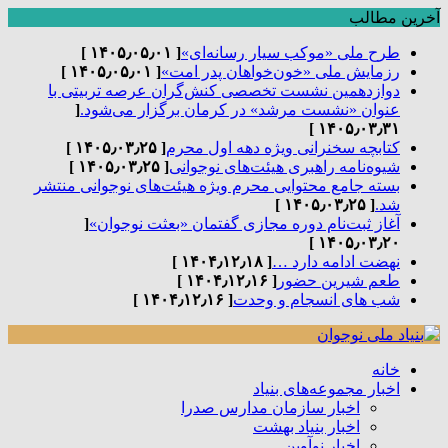
آخرین مطالب
طرح ملی «موکب سیار رسانه‌ای»
[ ۱۴۰۵٫۰۵٫۰۱ ]
رزمایش ملی «خون‌خواهان پدر امت»
[ ۱۴۰۵٫۰۵٫۰۱ ]
دوازدهمین نشست تخصصی کنش‌گران عرصه تربیتی با
عنوان «نشست مرشد» در کرمان برگزار می‌شود.
[
۱۴۰۵٫۰۳٫۳۱ ]
کتابچه سخنرانی ویژه دهه اول محرم
[ ۱۴۰۵٫۰۳٫۲۵ ]
شیوه‌نامه راهبری هیئت‌های نوجوانی
[ ۱۴۰۵٫۰۳٫۲۵ ]
بسته جامع محتوایی محرم ویژه هیئت‌های نوجوانی منتشر
شد.
[ ۱۴۰۵٫۰۳٫۲۵ ]
آغاز ثبت‌نام دوره مجازی گفتمان «بعثت نوجوان»
[
۱۴۰۵٫۰۳٫۲۰ ]
نهضت ادامه دارد …
[ ۱۴۰۴٫۱۲٫۱۸ ]
طعم شیرین حضور
[ ۱۴۰۴٫۱۲٫۱۶ ]
شب های انسجام و وحدت
[ ۱۴۰۴٫۱۲٫۱۶ ]
خانه
اخبار مجموعه‌های بنیاد
اخبار سازمان مدارس صدرا
اخبار بنیاد بهشت
اخبار نوآوین