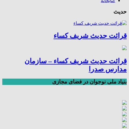
کتابخانه
حدیث
قرائت حدیث شریف کساء
قرائت حدیث شریف کساء – سازمان
مدارس صدرا
بنیاد ملی نوجوان در فضای مجازی