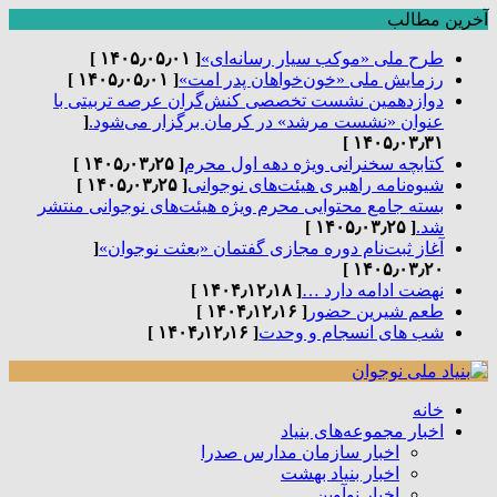
آخرین مطالب
طرح ملی «موکب سیار رسانه‌ای»
[ ۱۴۰۵٫۰۵٫۰۱ ]
رزمایش ملی «خون‌خواهان پدر امت»
[ ۱۴۰۵٫۰۵٫۰۱ ]
دوازدهمین نشست تخصصی کنش‌گران عرصه تربیتی با
عنوان «نشست مرشد» در کرمان برگزار می‌شود.
[
۱۴۰۵٫۰۳٫۳۱ ]
کتابچه سخنرانی ویژه دهه اول محرم
[ ۱۴۰۵٫۰۳٫۲۵ ]
شیوه‌نامه راهبری هیئت‌های نوجوانی
[ ۱۴۰۵٫۰۳٫۲۵ ]
بسته جامع محتوایی محرم ویژه هیئت‌های نوجوانی منتشر
شد.
[ ۱۴۰۵٫۰۳٫۲۵ ]
آغاز ثبت‌نام دوره مجازی گفتمان «بعثت نوجوان»
[
۱۴۰۵٫۰۳٫۲۰ ]
نهضت ادامه دارد …
[ ۱۴۰۴٫۱۲٫۱۸ ]
طعم شیرین حضور
[ ۱۴۰۴٫۱۲٫۱۶ ]
شب های انسجام و وحدت
[ ۱۴۰۴٫۱۲٫۱۶ ]
خانه
اخبار مجموعه‌های بنیاد
اخبار سازمان مدارس صدرا
اخبار بنیاد بهشت
اخبار نوآوین