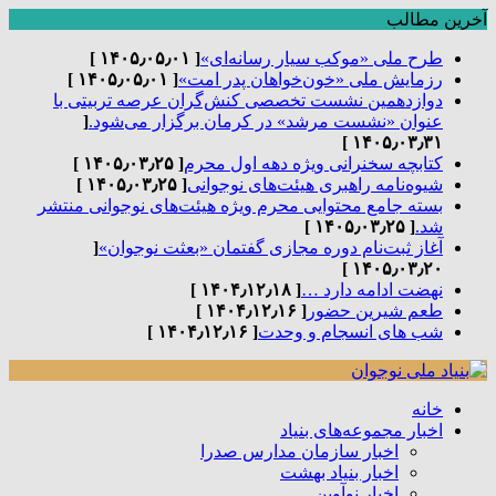
آخرین مطالب
طرح ملی «موکب سیار رسانه‌ای»
[ ۱۴۰۵٫۰۵٫۰۱ ]
رزمایش ملی «خون‌خواهان پدر امت»
[ ۱۴۰۵٫۰۵٫۰۱ ]
دوازدهمین نشست تخصصی کنش‌گران عرصه تربیتی با
عنوان «نشست مرشد» در کرمان برگزار می‌شود.
[
۱۴۰۵٫۰۳٫۳۱ ]
کتابچه سخنرانی ویژه دهه اول محرم
[ ۱۴۰۵٫۰۳٫۲۵ ]
شیوه‌نامه راهبری هیئت‌های نوجوانی
[ ۱۴۰۵٫۰۳٫۲۵ ]
بسته جامع محتوایی محرم ویژه هیئت‌های نوجوانی منتشر
شد.
[ ۱۴۰۵٫۰۳٫۲۵ ]
آغاز ثبت‌نام دوره مجازی گفتمان «بعثت نوجوان»
[
۱۴۰۵٫۰۳٫۲۰ ]
نهضت ادامه دارد …
[ ۱۴۰۴٫۱۲٫۱۸ ]
طعم شیرین حضور
[ ۱۴۰۴٫۱۲٫۱۶ ]
شب های انسجام و وحدت
[ ۱۴۰۴٫۱۲٫۱۶ ]
خانه
اخبار مجموعه‌های بنیاد
اخبار سازمان مدارس صدرا
اخبار بنیاد بهشت
اخبار نوآوین