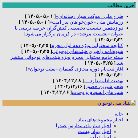
آخرین مطالب
طرح ملی «موکب سیار رسانه‌ای»
[ ۱۴۰۵٫۰۵٫۰۱ ]
رزمایش ملی «خون‌خواهان پدر امت»
[ ۱۴۰۵٫۰۵٫۰۱ ]
دوازدهمین نشست تخصصی کنش‌گران عرصه تربیتی با
عنوان «نشست مرشد» در کرمان برگزار می‌شود.
[
۱۴۰۵٫۰۳٫۳۱ ]
کتابچه سخنرانی ویژه دهه اول محرم
[ ۱۴۰۵٫۰۳٫۲۵ ]
شیوه‌نامه راهبری هیئت‌های نوجوانی
[ ۱۴۰۵٫۰۳٫۲۵ ]
بسته جامع محتوایی محرم ویژه هیئت‌های نوجوانی منتشر
شد.
[ ۱۴۰۵٫۰۳٫۲۵ ]
آغاز ثبت‌نام دوره مجازی گفتمان «بعثت نوجوان»
[
۱۴۰۵٫۰۳٫۲۰ ]
نهضت ادامه دارد …
[ ۱۴۰۴٫۱۲٫۱۸ ]
طعم شیرین حضور
[ ۱۴۰۴٫۱۲٫۱۶ ]
شب های انسجام و وحدت
[ ۱۴۰۴٫۱۲٫۱۶ ]
خانه
اخبار مجموعه‌های بنیاد
اخبار سازمان مدارس صدرا
اخبار بنیاد بهشت
اخبار نوآوین