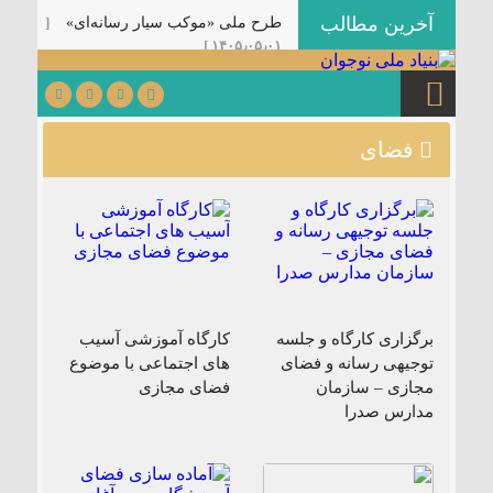
آخرین مطالب
طرح ملی «موکب سیار رسانه‌ای»
[
۱۴۰۵٫۰۵٫۰۱ ]
رزمایش ملی «خون‌خواهان پدر
امت»
[ ۱۴۰۵٫۰۵٫۰۱ ]
دوازدهمین نشست تخصصی کنش‌گران
فضای
عرصه تربیتی با عنوان «نشست
مرشد» در کرمان برگزار می‌شود.
[
۱۴۰۵٫۰۳٫۳۱ ]
کتابچه سخنرانی ویژه دهه اول
محرم
[ ۱۴۰۵٫۰۳٫۲۵ ]
شیوه‌نامه راهبری هیئت‌های
نوجوانی
[ ۱۴۰۵٫۰۳٫۲۵ ]
برگزاری کارگاه و جلسه
کارگاه آموزشی آسیب
بسته جامع محتوایی محرم ویژه
توجیهی رسانه و فضای
های اجتماعی با موضوع
هیئت‌های نوجوانی منتشر شد.
[
مجازی – سازمان
فضای مجازی
۱۴۰۵٫۰۳٫۲۵ ]
مدارس صدرا
آغاز ثبت‌نام دوره مجازی گفتمان
«بعثت نوجوان»
[ ۱۴۰۵٫۰۳٫۲۰ ]
نهضت ادامه دارد …
[ ۱۴۰۴٫۱۲٫۱۸ ]