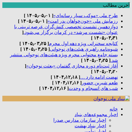
آخرین مطالب
طرح ملی «موکب سیار رسانه‌ای»
[ ۱۴۰۵٫۰۵٫۰۱ ]
رزمایش ملی «خون‌خواهان پدر امت»
[ ۱۴۰۵٫۰۵٫۰۱ ]
دوازدهمین نشست تخصصی کنش‌گران عرصه تربیتی با
عنوان «نشست مرشد» در کرمان برگزار می‌شود.
[
۱۴۰۵٫۰۳٫۳۱ ]
کتابچه سخنرانی ویژه دهه اول محرم
[ ۱۴۰۵٫۰۳٫۲۵ ]
شیوه‌نامه راهبری هیئت‌های نوجوانی
[ ۱۴۰۵٫۰۳٫۲۵ ]
بسته جامع محتوایی محرم ویژه هیئت‌های نوجوانی منتشر
شد.
[ ۱۴۰۵٫۰۳٫۲۵ ]
آغاز ثبت‌نام دوره مجازی گفتمان «بعثت نوجوان»
[
۱۴۰۵٫۰۳٫۲۰ ]
نهضت ادامه دارد …
[ ۱۴۰۴٫۱۲٫۱۸ ]
طعم شیرین حضور
[ ۱۴۰۴٫۱۲٫۱۶ ]
شب های انسجام و وحدت
[ ۱۴۰۴٫۱۲٫۱۶ ]
خانه
اخبار مجموعه‌های بنیاد
اخبار سازمان مدارس صدرا
اخبار بنیاد بهشت
اخبار نوآوین