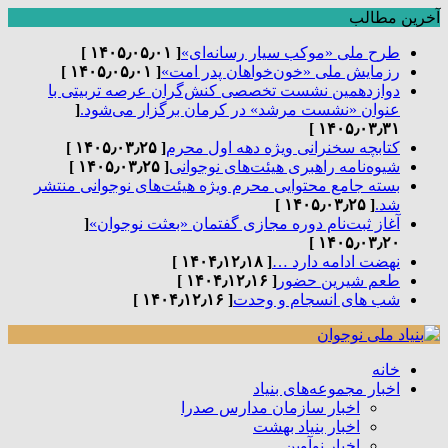
آخرین مطالب
طرح ملی «موکب سیار رسانه‌ای»
[ ۱۴۰۵٫۰۵٫۰۱ ]
رزمایش ملی «خون‌خواهان پدر امت»
[ ۱۴۰۵٫۰۵٫۰۱ ]
دوازدهمین نشست تخصصی کنش‌گران عرصه تربیتی با
عنوان «نشست مرشد» در کرمان برگزار می‌شود.
[
۱۴۰۵٫۰۳٫۳۱ ]
کتابچه سخنرانی ویژه دهه اول محرم
[ ۱۴۰۵٫۰۳٫۲۵ ]
شیوه‌نامه راهبری هیئت‌های نوجوانی
[ ۱۴۰۵٫۰۳٫۲۵ ]
بسته جامع محتوایی محرم ویژه هیئت‌های نوجوانی منتشر
شد.
[ ۱۴۰۵٫۰۳٫۲۵ ]
آغاز ثبت‌نام دوره مجازی گفتمان «بعثت نوجوان»
[
۱۴۰۵٫۰۳٫۲۰ ]
نهضت ادامه دارد …
[ ۱۴۰۴٫۱۲٫۱۸ ]
طعم شیرین حضور
[ ۱۴۰۴٫۱۲٫۱۶ ]
شب های انسجام و وحدت
[ ۱۴۰۴٫۱۲٫۱۶ ]
خانه
اخبار مجموعه‌های بنیاد
اخبار سازمان مدارس صدرا
اخبار بنیاد بهشت
اخبار نوآوین