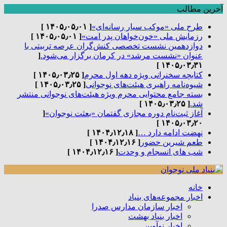
آخرین مطالب
طرح ملی «موکب سیار رسانه‌ای»
[ ۱۴۰۵٫۰۵٫۰۱ ]
رزمایش ملی «خون‌خواهان پدر امت»
[ ۱۴۰۵٫۰۵٫۰۱ ]
دوازدهمین نشست تخصصی کنش‌گران عرصه تربیتی با
عنوان «نشست مرشد» در کرمان برگزار می‌شود.
[
۱۴۰۵٫۰۳٫۳۱ ]
کتابچه سخنرانی ویژه دهه اول محرم
[ ۱۴۰۵٫۰۳٫۲۵ ]
شیوه‌نامه راهبری هیئت‌های نوجوانی
[ ۱۴۰۵٫۰۳٫۲۵ ]
بسته جامع محتوایی محرم ویژه هیئت‌های نوجوانی منتشر
شد.
[ ۱۴۰۵٫۰۳٫۲۵ ]
آغاز ثبت‌نام دوره مجازی گفتمان «بعثت نوجوان»
[
۱۴۰۵٫۰۳٫۲۰ ]
نهضت ادامه دارد …
[ ۱۴۰۴٫۱۲٫۱۸ ]
طعم شیرین حضور
[ ۱۴۰۴٫۱۲٫۱۶ ]
شب های انسجام و وحدت
[ ۱۴۰۴٫۱۲٫۱۶ ]
خانه
اخبار مجموعه‌های بنیاد
اخبار سازمان مدارس صدرا
اخبار بنیاد بهشت
اخبار نوآوین