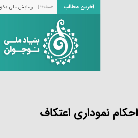
آخرین مطالب
ح ملی «موکب سیار رسانه‌ای»
رزمایش ملی «خون‌خواها
[ ۱۴۰۵٫۰۵٫۰۱ ]
احکام نموداری اعتکاف