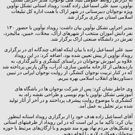
نوآوین، سید علی اسماعیل زاده گفت: رویداد استانی تشکل نوآوین
ویژه نوجوانان دبیرستانی در شهر اراک با همت اداره کل تبلیغات
اسلامی استان مرکزی برگزار شد.
مدیر اجرایی تشکل نوآوین بیان داشت: رویداد نوآوین با حضور ۱۳۰
نفر دانش آموزان منتخب از شهرهای اراک، محلات، خمین، مالیجرد،
تفرش در دانشگاه صنعتی اراک برگزار شد.
سید علی اسماعیل زاده با بیان اینکه اهداف چندگانه ای در برگزاری
رویداد نوآوین از پیش تعیین شده بود، اضافه کرد: در این رویداد
علاوه بر آموزش نوجوانان در راستای کنشگری و تاثیرگذاری، به
بازدیدهایی از کارخانه ماشین سازی، آذرآب، واگن پارس پرداخته شد
که در کنار تربیت نوجوان کنشگر، از روایت نوجوان ایرانی در تبیین
دستاوردهای انقلاب اسلامی بهره ببریم.
وی خاطر نشان کرد: پس از شرکت نوجوان ها در باشگاه های
آموزشی تشکل نوآوین با بوم نویسی و طراحی نقشه راه، به
کنشگری با موضوع روایت پیشرف پرداختند و در آخر از آثار تولید
شده برتر تجلیل به عمل آمد.
آقای اسماعیل زاده هدف خود را از برگزاری رویداد استانه اینطور
بیان کرد: تأکید ما بر این است که در این رویداد از ظرفیتهای استانی
و تشکل‌های مردم نهاد بهره مند شویم و با ارگان‌های مرتبط با حوزه
نوجوانان همکاری لازم را انجام دهیم.