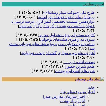
آخرین مطالب
طرح ملی «موکب سیار رسانه‌ای»
[ ۱۴۰۵٫۰۵٫۰۱ ]
رزمایش ملی «خون‌خواهان پدر امت»
[ ۱۴۰۵٫۰۵٫۰۱ ]
دوازدهمین نشست تخصصی کنش‌گران عرصه تربیتی با
عنوان «نشست مرشد» در کرمان برگزار می‌شود.
[
۱۴۰۵٫۰۳٫۳۱ ]
کتابچه سخنرانی ویژه دهه اول محرم
[ ۱۴۰۵٫۰۳٫۲۵ ]
شیوه‌نامه راهبری هیئت‌های نوجوانی
[ ۱۴۰۵٫۰۳٫۲۵ ]
بسته جامع محتوایی محرم ویژه هیئت‌های نوجوانی منتشر
شد.
[ ۱۴۰۵٫۰۳٫۲۵ ]
آغاز ثبت‌نام دوره مجازی گفتمان «بعثت نوجوان»
[
۱۴۰۵٫۰۳٫۲۰ ]
نهضت ادامه دارد …
[ ۱۴۰۴٫۱۲٫۱۸ ]
طعم شیرین حضور
[ ۱۴۰۴٫۱۲٫۱۶ ]
شب های انسجام و وحدت
[ ۱۴۰۴٫۱۲٫۱۶ ]
خانه
اخبار مجموعه‌های بنیاد
اخبار سازمان مدارس صدرا
اخبار بنیاد بهشت
اخبار نوآوین