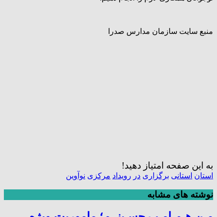
منبع سایت سازمان مدارس صدرا
به این صفحه امتیاز دهید!
استان
استانی
برگزاری
در
رویداد
مرکزی
نوآوین
نوشته های مشابه
مـن هـم امـیـرحسـینــم؛ ماموریت ویژه