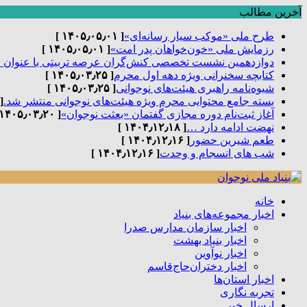
آخرین مطالب
طرح ملی «موکب سیار رسانه‌ای»
[ ۱۴۰۵٫۰۵٫۰۱ ]
رزمایش ملی «خون‌خواهان پدر امت»
[ ۱۴۰۵٫۰۵٫۰۱ ]
دوازدهمین نشست تخصصی کنش‌گران عرصه تربیتی با عنوان 
کتابچه سخنرانی ویژه دهه اول محرم
[ ۱۴۰۵٫۰۳٫۲۵ ]
شیوه‌نامه راهبری هیئت‌های نوجوانی
[ ۱۴۰۵٫۰۳٫۲۵ ]
بسته جامع محتوایی محرم ویژه هیئت‌های نوجوانی منتشر شد.
٫۰۳٫۲۵ ]
آغاز ثبت‌نام دوره مجازی گفتمان «بعثت نوجوان»
[ ۱۴۰۵٫۰۳٫۲۰ ]
نهضت ادامه دارد …
[ ۱۴۰۴٫۱۲٫۱۸ ]
طعم شیرین حضور
[ ۱۴۰۴٫۱۲٫۱۶ ]
شب های انسجام و وحدت
[ ۱۴۰۴٫۱۲٫۱۶ ]
خانه
اخبار مجموعه‌های بنیاد
اخبار سازمان مدارس صدرا
اخبار بنیاد بهشت
اخبار نوآوین
اخبار دختران‌حاج‌قاسم
اخبار استان‌ها
تجربه نگاری
ارسال خبر