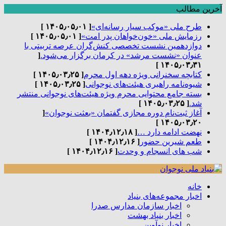
آخرین مطالب
طرح ملی «موکب سیار رسانه‌ای»
[ ۱۴۰۵٫۰۵٫۰۱ ]
رزمایش ملی «خون‌خواهان پدر امت»
[ ۱۴۰۵٫۰۵٫۰۱ ]
دوازدهمین نشست تخصصی کنش‌گران عرصه تربیتی با
عنوان «نشست مرشد» در کرمان برگزار می‌شود.
[
۱۴۰۵٫۰۳٫۳۱ ]
کتابچه سخنرانی ویژه دهه اول محرم
[ ۱۴۰۵٫۰۳٫۲۵ ]
شیوه‌نامه راهبری هیئت‌های نوجوانی
[ ۱۴۰۵٫۰۳٫۲۵ ]
بسته جامع محتوایی محرم ویژه هیئت‌های نوجوانی منتشر
شد.
[ ۱۴۰۵٫۰۳٫۲۵ ]
آغاز ثبت‌نام دوره مجازی گفتمان «بعثت نوجوان»
[
۱۴۰۵٫۰۳٫۲۰ ]
نهضت ادامه دارد …
[ ۱۴۰۴٫۱۲٫۱۸ ]
طعم شیرین حضور
[ ۱۴۰۴٫۱۲٫۱۶ ]
شب های انسجام و وحدت
[ ۱۴۰۴٫۱۲٫۱۶ ]
خانه
اخبار مجموعه‌های بنیاد
اخبار سازمان مدارس صدرا
اخبار بنیاد بهشت
اخبار نوآوین