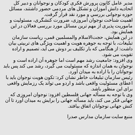
مدیر عامل کانون پرورش فکری کودکان و نوجوانان و دبیر کل
اتحادیه دانش آموزان و تشکل های مردمی حضور داشتند، مسائل
حوزه نوجوانی بررسي و مورد نقد قرار گرفت.
اهمیت شناخت نوجوان امروزی، ضرورت کنشگری، مسئوليت و
ماموریت پذیری از مهم ترین مسائل مورد بررسی فعالان در این
همایش بود.
در این همایش، حجت‌الاسلام والمسلمین قمی، ریاست سازمان
تبلیغات، با توجه به‌ جوهره هویت و اهمیت ویژگی های تربیتی بیان
داشت: از هنگامی که بار تکليف بر دوش می آید، تصمیم و اراده
تقویت می شود.
وی افزود: جامعیت رشد مهم است اما جوهره آن اراده است و
نوجوان به همان اندازه که مسئوليت می گیرد، رشد می کند پس باید
نوجوانان را با اراده به میدان آورد.
رئیس سازمان تبلیغات خاطر نشان کرد: تکون هویت نوجوان باید با
اعطای مسئوليت واقعی باشد و اردو می تواند یک رزمایش واقعی
برای این منظور باشد.
وی با توجه به‌ مسأله جهانی فلسطین افزود: نوجوان امروزی که
جهانی فکر می کند، باید مسأله جهانی را برایش به میدان آورد تا آن
کنش جهانی نوجوانان اتفاق بيافتد.
منبع سایت سازمان مدارس صدرا