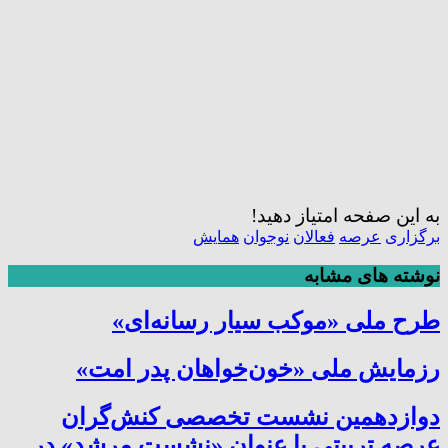
به این صفحه امتیاز دهید!
برگزاری
عرصه
فعالان
نوجوان
همايش
نوشته های مشابه
طرح ملی «موکب سیار رسانه‌ای»
رزمایش ملی «خون‌خواهان پدر امت»
دوازدهمین نشست تخصصی کنش‌گران
عرصه تربیتی با عنوان «نشست مرشد» در