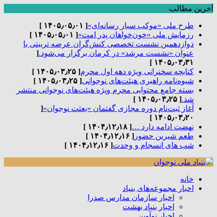
آخرین مطالب
طرح ملی «موکب سیار رسانه‌ای»
[ ۱۴۰۵٫۰۵٫۰۱ ]
رزمایش ملی «خون‌خواهان پدر امت»
[ ۱۴۰۵٫۰۵٫۰۱ ]
دوازدهمین نشست تخصصی کنش‌گران عرصه تربیتی با
عنوان «نشست مرشد» در کرمان برگزار می‌شود.
[
۱۴۰۵٫۰۳٫۳۱ ]
کتابچه سخنرانی ویژه دهه اول محرم
[ ۱۴۰۵٫۰۳٫۲۵ ]
شیوه‌نامه راهبری هیئت‌های نوجوانی
[ ۱۴۰۵٫۰۳٫۲۵ ]
بسته جامع محتوایی محرم ویژه هیئت‌های نوجوانی منتشر
شد.
[ ۱۴۰۵٫۰۳٫۲۵ ]
آغاز ثبت‌نام دوره مجازی گفتمان «بعثت نوجوان»
[
۱۴۰۵٫۰۳٫۲۰ ]
نهضت ادامه دارد …
[ ۱۴۰۴٫۱۲٫۱۸ ]
طعم شیرین حضور
[ ۱۴۰۴٫۱۲٫۱۶ ]
شب های انسجام و وحدت
[ ۱۴۰۴٫۱۲٫۱۶ ]
خانه
اخبار مجموعه‌های بنیاد
اخبار سازمان مدارس صدرا
اخبار بنیاد بهشت
اخبار نوآوین