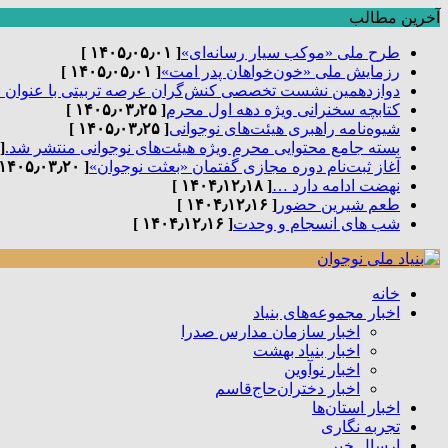
آخرین مطالب
طرح ملی «موکب سیار رسانه‌ای»
[ ۱۴۰۵٫۰۵٫۰۱ ]
رزمایش ملی «خون‌خواهان پدر امت»
[ ۱۴۰۵٫۰۵٫۰۱ ]
دوازدهمین نشست تخصصی کنش‌گران عرصه تربیتی با عنوان 
کتابچه سخنرانی ویژه دهه اول محرم
[ ۱۴۰۵٫۰۳٫۲۵ ]
شیوه‌نامه راهبری هیئت‌های نوجوانی
[ ۱۴۰۵٫۰۳٫۲۵ ]
بسته جامع محتوایی محرم ویژه هیئت‌های نوجوانی منتشر شد.
٫۰۳٫۲۵ ]
آغاز ثبت‌نام دوره مجازی گفتمان «بعثت نوجوان»
[ ۱۴۰۵٫۰۳٫۲۰ ]
نهضت ادامه دارد …
[ ۱۴۰۴٫۱۲٫۱۸ ]
طعم شیرین حضور
[ ۱۴۰۴٫۱۲٫۱۶ ]
شب های انسجام و وحدت
[ ۱۴۰۴٫۱۲٫۱۶ ]
خانه
اخبار مجموعه‌های بنیاد
اخبار سازمان مدارس صدرا
اخبار بنیاد بهشت
اخبار نوآوین
اخبار دختران‌حاج‌قاسم
اخبار استان‌ها
تجربه نگاری
ارسال خبر