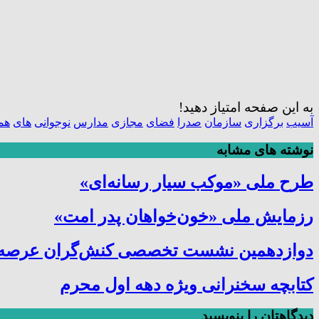
به این صفحه امتیاز دهید!
آسیب
برگزاری
سازمان
صدرا
فضای
مجازی
مدارس
نوجوانی
های
هم
نوشته های مشابه
طرح ملی «موکب سیار رسانه‌ای»
رزمایش ملی «خون‌خواهان پدر امت»
دوازدهمین نشست تخصصی کنش‌گران عرصه ترب
کتابچه سخنرانی ویژه دهه اول محرم
دیدگاهتان را بنویسید