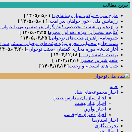
آخرین مطالب
طرح ملی «موکب سیار رسانه‌ای»
[ ۱۴۰۵٫۰۵٫۰۱ ]
رزمایش ملی «خون‌خواهان پدر امت»
[ ۱۴۰۵٫۰۵٫۰۱ ]
دوازدهمین نشست تخصصی کنش‌گران عرصه تربیتی با عنوان 
کتابچه سخنرانی ویژه دهه اول محرم
[ ۱۴۰۵٫۰۳٫۲۵ ]
شیوه‌نامه راهبری هیئت‌های نوجوانی
[ ۱۴۰۵٫۰۳٫۲۵ ]
بسته جامع محتوایی محرم ویژه هیئت‌های نوجوانی منتشر شد.
٫۰۳٫۲۵ ]
آغاز ثبت‌نام دوره مجازی گفتمان «بعثت نوجوان»
[ ۱۴۰۵٫۰۳٫۲۰ ]
نهضت ادامه دارد …
[ ۱۴۰۴٫۱۲٫۱۸ ]
طعم شیرین حضور
[ ۱۴۰۴٫۱۲٫۱۶ ]
شب های انسجام و وحدت
[ ۱۴۰۴٫۱۲٫۱۶ ]
خانه
اخبار مجموعه‌های بنیاد
اخبار سازمان مدارس صدرا
اخبار بنیاد بهشت
اخبار نوآوین
اخبار دختران‌حاج‌قاسم
اخبار استان‌ها
تجربه نگاری
ارسال خبر