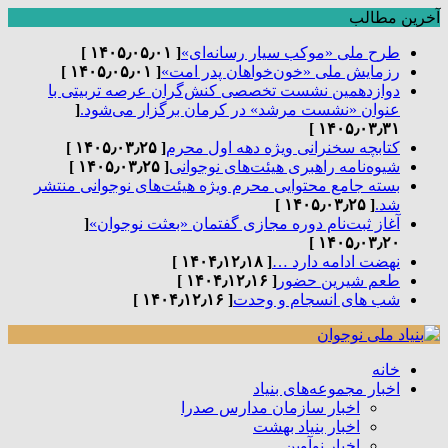
آخرین مطالب
طرح ملی «موکب سیار رسانه‌ای»
[ ۱۴۰۵٫۰۵٫۰۱ ]
رزمایش ملی «خون‌خواهان پدر امت»
[ ۱۴۰۵٫۰۵٫۰۱ ]
دوازدهمین نشست تخصصی کنش‌گران عرصه تربیتی با
عنوان «نشست مرشد» در کرمان برگزار می‌شود.
[
۱۴۰۵٫۰۳٫۳۱ ]
کتابچه سخنرانی ویژه دهه اول محرم
[ ۱۴۰۵٫۰۳٫۲۵ ]
شیوه‌نامه راهبری هیئت‌های نوجوانی
[ ۱۴۰۵٫۰۳٫۲۵ ]
بسته جامع محتوایی محرم ویژه هیئت‌های نوجوانی منتشر
شد.
[ ۱۴۰۵٫۰۳٫۲۵ ]
آغاز ثبت‌نام دوره مجازی گفتمان «بعثت نوجوان»
[
۱۴۰۵٫۰۳٫۲۰ ]
نهضت ادامه دارد …
[ ۱۴۰۴٫۱۲٫۱۸ ]
طعم شیرین حضور
[ ۱۴۰۴٫۱۲٫۱۶ ]
شب های انسجام و وحدت
[ ۱۴۰۴٫۱۲٫۱۶ ]
خانه
اخبار مجموعه‌های بنیاد
اخبار سازمان مدارس صدرا
اخبار بنیاد بهشت
اخبار نوآوین