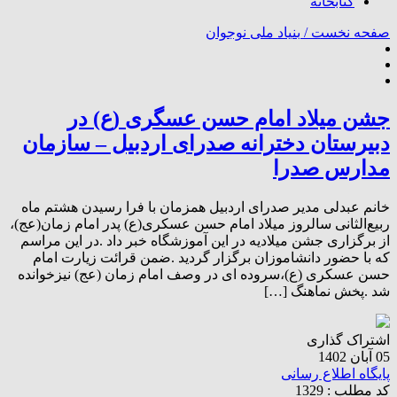
کتابخانه
صفحه نخست /
بنیاد ملی نوجوان
جشن میلاد امام حسن عسگری (ع) در
دبیرستان دخترانه صدرای اردبیل – سازمان
مدارس صدرا
خانم عبدلی مدیر صدرای اردبیل همزمان با فرا رسیدن هشتم ماه
ربیع‌الثانی سالروز میلاد امام حسن عسکری(ع) پدر امام زمان(عج)،
از برگزاری جشن میلادیه در این آموزشگاه خبر داد .در این مراسم
که با حضور دانشاموزان برگزار گردید .ضمن قرائت زیارت امام
حسن عسکری (ع)،سروده ای در وصف امام زمان (عج) نیزخوانده
شد .پخش نماهنگ […]
اشتراک گذاری
05 آبان 1402
پایگاه اطلاع رسانی
کد مطلب : 1329