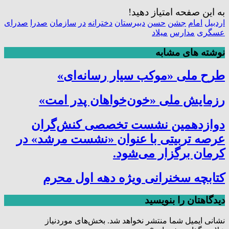
به این صفحه امتیاز دهید!
اردبیل
امام
جشن
حسن
دبیرستان
دخترانه
در
سازمان
صدرا
صدرای
عسگری
مدارس
میلاد
نوشته های مشابه
طرح ملی «موکب سیار رسانه‌ای»
رزمایش ملی «خون‌خواهان پدر امت»
دوازدهمین نشست تخصصی کنش‌گران
عرصه تربیتی با عنوان «نشست مرشد» در
کرمان برگزار می‌شود.
کتابچه سخنرانی ویژه دهه اول محرم
دیدگاهتان را بنویسید
نشانی ایمیل شما منتشر نخواهد شد.
بخش‌های موردنیاز