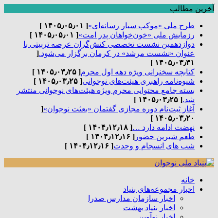
آخرین مطالب
طرح ملی «موکب سیار رسانه‌ای»
[ ۱۴۰۵٫۰۵٫۰۱ ]
رزمایش ملی «خون‌خواهان پدر امت»
[ ۱۴۰۵٫۰۵٫۰۱ ]
دوازدهمین نشست تخصصی کنش‌گران عرصه تربیتی با
عنوان «نشست مرشد» در کرمان برگزار می‌شود.
[
۱۴۰۵٫۰۳٫۳۱ ]
کتابچه سخنرانی ویژه دهه اول محرم
[ ۱۴۰۵٫۰۳٫۲۵ ]
شیوه‌نامه راهبری هیئت‌های نوجوانی
[ ۱۴۰۵٫۰۳٫۲۵ ]
بسته جامع محتوایی محرم ویژه هیئت‌های نوجوانی منتشر
شد.
[ ۱۴۰۵٫۰۳٫۲۵ ]
آغاز ثبت‌نام دوره مجازی گفتمان «بعثت نوجوان»
[
۱۴۰۵٫۰۳٫۲۰ ]
نهضت ادامه دارد …
[ ۱۴۰۴٫۱۲٫۱۸ ]
طعم شیرین حضور
[ ۱۴۰۴٫۱۲٫۱۶ ]
شب های انسجام و وحدت
[ ۱۴۰۴٫۱۲٫۱۶ ]
خانه
اخبار مجموعه‌های بنیاد
اخبار سازمان مدارس صدرا
اخبار بنیاد بهشت
اخبار نوآوین