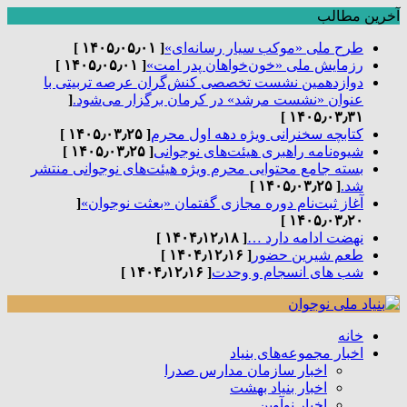
آخرین مطالب
طرح ملی «موکب سیار رسانه‌ای»
[ ۱۴۰۵٫۰۵٫۰۱ ]
رزمایش ملی «خون‌خواهان پدر امت»
[ ۱۴۰۵٫۰۵٫۰۱ ]
دوازدهمین نشست تخصصی کنش‌گران عرصه تربیتی با
عنوان «نشست مرشد» در کرمان برگزار می‌شود.
[
۱۴۰۵٫۰۳٫۳۱ ]
کتابچه سخنرانی ویژه دهه اول محرم
[ ۱۴۰۵٫۰۳٫۲۵ ]
شیوه‌نامه راهبری هیئت‌های نوجوانی
[ ۱۴۰۵٫۰۳٫۲۵ ]
بسته جامع محتوایی محرم ویژه هیئت‌های نوجوانی منتشر
شد.
[ ۱۴۰۵٫۰۳٫۲۵ ]
آغاز ثبت‌نام دوره مجازی گفتمان «بعثت نوجوان»
[
۱۴۰۵٫۰۳٫۲۰ ]
نهضت ادامه دارد …
[ ۱۴۰۴٫۱۲٫۱۸ ]
طعم شیرین حضور
[ ۱۴۰۴٫۱۲٫۱۶ ]
شب های انسجام و وحدت
[ ۱۴۰۴٫۱۲٫۱۶ ]
خانه
اخبار مجموعه‌های بنیاد
اخبار سازمان مدارس صدرا
اخبار بنیاد بهشت
اخبار نوآوین