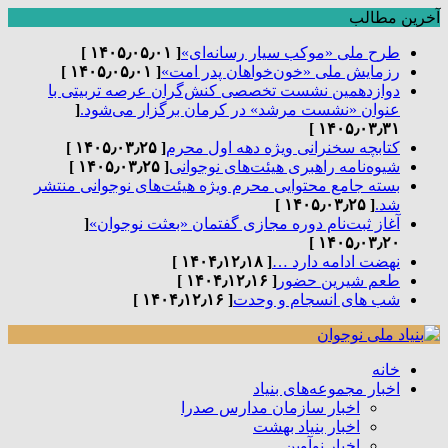
آخرین مطالب
طرح ملی «موکب سیار رسانه‌ای»
[ ۱۴۰۵٫۰۵٫۰۱ ]
رزمایش ملی «خون‌خواهان پدر امت»
[ ۱۴۰۵٫۰۵٫۰۱ ]
دوازدهمین نشست تخصصی کنش‌گران عرصه تربیتی با
عنوان «نشست مرشد» در کرمان برگزار می‌شود.
[
۱۴۰۵٫۰۳٫۳۱ ]
کتابچه سخنرانی ویژه دهه اول محرم
[ ۱۴۰۵٫۰۳٫۲۵ ]
شیوه‌نامه راهبری هیئت‌های نوجوانی
[ ۱۴۰۵٫۰۳٫۲۵ ]
بسته جامع محتوایی محرم ویژه هیئت‌های نوجوانی منتشر
شد.
[ ۱۴۰۵٫۰۳٫۲۵ ]
آغاز ثبت‌نام دوره مجازی گفتمان «بعثت نوجوان»
[
۱۴۰۵٫۰۳٫۲۰ ]
نهضت ادامه دارد …
[ ۱۴۰۴٫۱۲٫۱۸ ]
طعم شیرین حضور
[ ۱۴۰۴٫۱۲٫۱۶ ]
شب های انسجام و وحدت
[ ۱۴۰۴٫۱۲٫۱۶ ]
خانه
اخبار مجموعه‌های بنیاد
اخبار سازمان مدارس صدرا
اخبار بنیاد بهشت
اخبار نوآوین