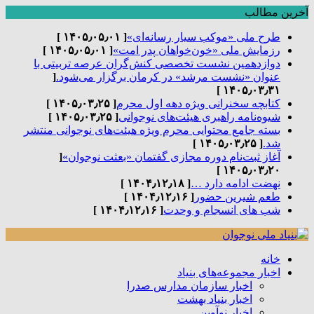
آخرین مطالب
طرح ملی «موکب سیار رسانه‌ای»
[ ۱۴۰۵٫۰۵٫۰۱ ]
رزمایش ملی «خون‌خواهان پدر امت»
[ ۱۴۰۵٫۰۵٫۰۱ ]
دوازدهمین نشست تخصصی کنش‌گران عرصه تربیتی با
عنوان «نشست مرشد» در کرمان برگزار می‌شود.
[
۱۴۰۵٫۰۳٫۳۱ ]
کتابچه سخنرانی ویژه دهه اول محرم
[ ۱۴۰۵٫۰۳٫۲۵ ]
شیوه‌نامه راهبری هیئت‌های نوجوانی
[ ۱۴۰۵٫۰۳٫۲۵ ]
بسته جامع محتوایی محرم ویژه هیئت‌های نوجوانی منتشر
شد.
[ ۱۴۰۵٫۰۳٫۲۵ ]
آغاز ثبت‌نام دوره مجازی گفتمان «بعثت نوجوان»
[
۱۴۰۵٫۰۳٫۲۰ ]
نهضت ادامه دارد …
[ ۱۴۰۴٫۱۲٫۱۸ ]
طعم شیرین حضور
[ ۱۴۰۴٫۱۲٫۱۶ ]
شب های انسجام و وحدت
[ ۱۴۰۴٫۱۲٫۱۶ ]
خانه
اخبار مجموعه‌های بنیاد
اخبار سازمان مدارس صدرا
اخبار بنیاد بهشت
اخبار نوآوین