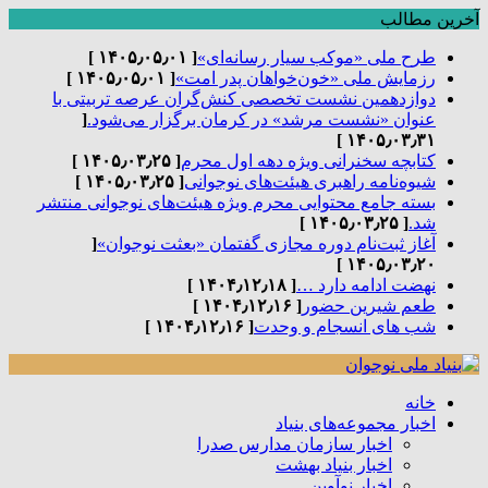
آخرین مطالب
طرح ملی «موکب سیار رسانه‌ای»
[ ۱۴۰۵٫۰۵٫۰۱ ]
رزمایش ملی «خون‌خواهان پدر امت»
[ ۱۴۰۵٫۰۵٫۰۱ ]
دوازدهمین نشست تخصصی کنش‌گران عرصه تربیتی با
عنوان «نشست مرشد» در کرمان برگزار می‌شود.
[
۱۴۰۵٫۰۳٫۳۱ ]
کتابچه سخنرانی ویژه دهه اول محرم
[ ۱۴۰۵٫۰۳٫۲۵ ]
شیوه‌نامه راهبری هیئت‌های نوجوانی
[ ۱۴۰۵٫۰۳٫۲۵ ]
بسته جامع محتوایی محرم ویژه هیئت‌های نوجوانی منتشر
شد.
[ ۱۴۰۵٫۰۳٫۲۵ ]
آغاز ثبت‌نام دوره مجازی گفتمان «بعثت نوجوان»
[
۱۴۰۵٫۰۳٫۲۰ ]
نهضت ادامه دارد …
[ ۱۴۰۴٫۱۲٫۱۸ ]
طعم شیرین حضور
[ ۱۴۰۴٫۱۲٫۱۶ ]
شب های انسجام و وحدت
[ ۱۴۰۴٫۱۲٫۱۶ ]
خانه
اخبار مجموعه‌های بنیاد
اخبار سازمان مدارس صدرا
اخبار بنیاد بهشت
اخبار نوآوین