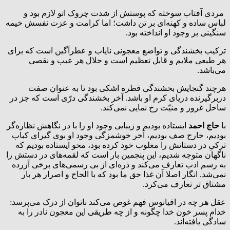
مردی آفتاب سوخته که پوستش از شدت چروک اتو لازم بود و
لباس ساده و کهنه‌ای بر تن داشت‌؛ اما کرامت و عزت نفسش خیمه
سنگینی بر وجود او انداخته بود.
ترکیب بخشندگی و تواضع معجونی نایاب و عطرآگین است که برای
هر طبعی ملایم و قابل تعظیم است و حلال هر عیب و نقصی
می‌باشد.
هرچند گنجایش بخشندگی قطره اشکی بود تا به عنوان صفت
دربرگیرنده دریای کرم او باشد. آخر بخشندگی درّی است که جز در
ساحل غرور و منیّت رخ نمایی نمی‌کند.
با
حاج احمد
ایستاده بودیم و زیبایی وجود او را با در نگاهش نظاره‌گر
بودیم، خارج صف بودیم، آخر خوشمزگی وجود او بوی گیرای کباب
ترکیِ در دستانش را مغلوب خود کرده بود، محو ایستاده بودیم که
ناگهان متوجه شدیم، این پنجمین بار است که لقمه‌های در دستش را
به رسم ادب تعارف می‌کند و ذره‌ای از بی رسمی‌های برخی آزرده
نمی‌شد. انگار اصلا آن غذا حق ما بود که با الحاح و اصرار هر بار
مشتاق تر تعارف می‌کرد.
عقل هر چه در اقیانوس فهم غوص می‌کند ناتوان از درک می‌پرسد:
خدام پسر خون خدا چگونه و از چه طریقی این معجون نادر را به
سادگی یافته‌اند‌.