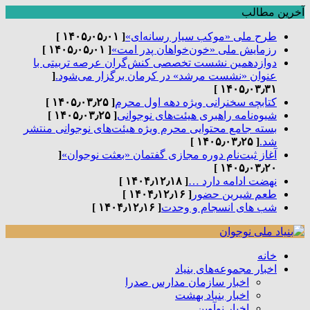
آخرین مطالب
طرح ملی «موکب سیار رسانه‌ای»
[ ۱۴۰۵٫۰۵٫۰۱ ]
رزمایش ملی «خون‌خواهان پدر امت»
[ ۱۴۰۵٫۰۵٫۰۱ ]
دوازدهمین نشست تخصصی کنش‌گران عرصه تربیتی با
عنوان «نشست مرشد» در کرمان برگزار می‌شود.
[
۱۴۰۵٫۰۳٫۳۱ ]
کتابچه سخنرانی ویژه دهه اول محرم
[ ۱۴۰۵٫۰۳٫۲۵ ]
شیوه‌نامه راهبری هیئت‌های نوجوانی
[ ۱۴۰۵٫۰۳٫۲۵ ]
بسته جامع محتوایی محرم ویژه هیئت‌های نوجوانی منتشر
شد.
[ ۱۴۰۵٫۰۳٫۲۵ ]
آغاز ثبت‌نام دوره مجازی گفتمان «بعثت نوجوان»
[
۱۴۰۵٫۰۳٫۲۰ ]
نهضت ادامه دارد …
[ ۱۴۰۴٫۱۲٫۱۸ ]
طعم شیرین حضور
[ ۱۴۰۴٫۱۲٫۱۶ ]
شب های انسجام و وحدت
[ ۱۴۰۴٫۱۲٫۱۶ ]
خانه
اخبار مجموعه‌های بنیاد
اخبار سازمان مدارس صدرا
اخبار بنیاد بهشت
اخبار نوآوین