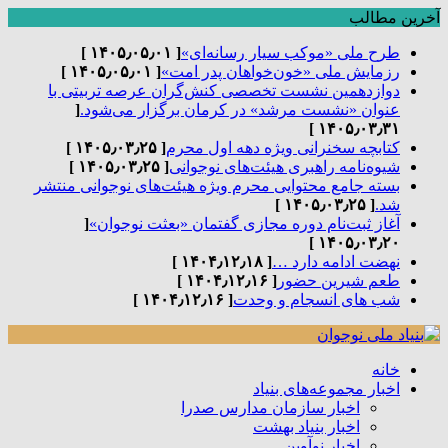
آخرین مطالب
طرح ملی «موکب سیار رسانه‌ای»
[ ۱۴۰۵٫۰۵٫۰۱ ]
رزمایش ملی «خون‌خواهان پدر امت»
[ ۱۴۰۵٫۰۵٫۰۱ ]
دوازدهمین نشست تخصصی کنش‌گران عرصه تربیتی با
عنوان «نشست مرشد» در کرمان برگزار می‌شود.
[
۱۴۰۵٫۰۳٫۳۱ ]
کتابچه سخنرانی ویژه دهه اول محرم
[ ۱۴۰۵٫۰۳٫۲۵ ]
شیوه‌نامه راهبری هیئت‌های نوجوانی
[ ۱۴۰۵٫۰۳٫۲۵ ]
بسته جامع محتوایی محرم ویژه هیئت‌های نوجوانی منتشر
شد.
[ ۱۴۰۵٫۰۳٫۲۵ ]
آغاز ثبت‌نام دوره مجازی گفتمان «بعثت نوجوان»
[
۱۴۰۵٫۰۳٫۲۰ ]
نهضت ادامه دارد …
[ ۱۴۰۴٫۱۲٫۱۸ ]
طعم شیرین حضور
[ ۱۴۰۴٫۱۲٫۱۶ ]
شب های انسجام و وحدت
[ ۱۴۰۴٫۱۲٫۱۶ ]
خانه
اخبار مجموعه‌های بنیاد
اخبار سازمان مدارس صدرا
اخبار بنیاد بهشت
اخبار نوآوین