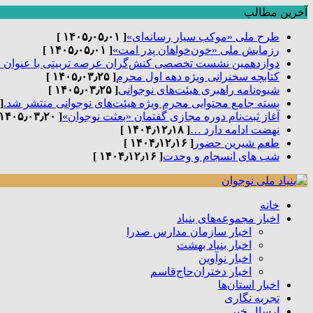
آخرین مطالب
طرح ملی «موکب سیار رسانه‌ای»
[ ۱۴۰۵٫۰۵٫۰۱ ]
رزمایش ملی «خون‌خواهان پدر امت»
[ ۱۴۰۵٫۰۵٫۰۱ ]
دوازدهمین نشست تخصصی کنش‌گران عرصه تربیتی با عنوان 
کتابچه سخنرانی ویژه دهه اول محرم
[ ۱۴۰۵٫۰۳٫۲۵ ]
شیوه‌نامه راهبری هیئت‌های نوجوانی
[ ۱۴۰۵٫۰۳٫۲۵ ]
بسته جامع محتوایی محرم ویژه هیئت‌های نوجوانی منتشر شد.
٫۰۳٫۲۵ ]
آغاز ثبت‌نام دوره مجازی گفتمان «بعثت نوجوان»
[ ۱۴۰۵٫۰۳٫۲۰ ]
نهضت ادامه دارد …
[ ۱۴۰۴٫۱۲٫۱۸ ]
طعم شیرین حضور
[ ۱۴۰۴٫۱۲٫۱۶ ]
شب های انسجام و وحدت
[ ۱۴۰۴٫۱۲٫۱۶ ]
خانه
اخبار مجموعه‌های بنیاد
اخبار سازمان مدارس صدرا
اخبار بنیاد بهشت
اخبار نوآوین
اخبار دختران‌حاج‌قاسم
اخبار استان‌ها
تجربه نگاری
ارسال خبر