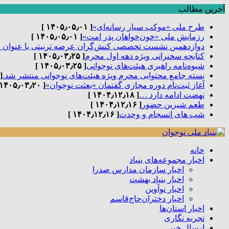
آخرین مطالب
طرح ملی «موکب سیار رسانه‌ای»
[ ۱۴۰۵٫۰۵٫۰۱ ]
رزمایش ملی «خون‌خواهان پدر امت»
[ ۱۴۰۵٫۰۵٫۰۱ ]
دوازدهمین نشست تخصصی کنش‌گران عرصه تربیتی با عنوان 
کتابچه سخنرانی ویژه دهه اول محرم
[ ۱۴۰۵٫۰۳٫۲۵ ]
شیوه‌نامه راهبری هیئت‌های نوجوانی
[ ۱۴۰۵٫۰۳٫۲۵ ]
بسته جامع محتوایی محرم ویژه هیئت‌های نوجوانی منتشر شد.
٫۰۳٫۲۵ ]
آغاز ثبت‌نام دوره مجازی گفتمان «بعثت نوجوان»
[ ۱۴۰۵٫۰۳٫۲۰ ]
نهضت ادامه دارد …
[ ۱۴۰۴٫۱۲٫۱۸ ]
طعم شیرین حضور
[ ۱۴۰۴٫۱۲٫۱۶ ]
شب های انسجام و وحدت
[ ۱۴۰۴٫۱۲٫۱۶ ]
خانه
اخبار مجموعه‌های بنیاد
اخبار سازمان مدارس صدرا
اخبار بنیاد بهشت
اخبار نوآوین
اخبار دختران‌حاج‌قاسم
اخبار استان‌ها
تجربه نگاری
ارسال خبر