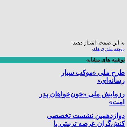
به این صفحه امتیاز دهید!
روضه
مادری
های
نوشته های مشابه
طرح ملی «موکب سیار
رسانه‌ای»
رزمایش ملی «خون‌خواهان پدر
امت»
دوازدهمین نشست تخصصی
کنش‌گران عرصه تربیتی با