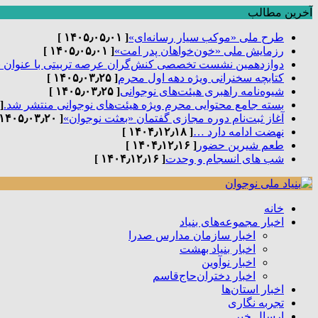
آخرین مطالب
طرح ملی «موکب سیار رسانه‌ای»
[ ۱۴۰۵٫۰۵٫۰۱ ]
رزمایش ملی «خون‌خواهان پدر امت»
[ ۱۴۰۵٫۰۵٫۰۱ ]
دوازدهمین نشست تخصصی کنش‌گران عرصه تربیتی با عنوان 
کتابچه سخنرانی ویژه دهه اول محرم
[ ۱۴۰۵٫۰۳٫۲۵ ]
شیوه‌نامه راهبری هیئت‌های نوجوانی
[ ۱۴۰۵٫۰۳٫۲۵ ]
بسته جامع محتوایی محرم ویژه هیئت‌های نوجوانی منتشر شد.
٫۰۳٫۲۵ ]
آغاز ثبت‌نام دوره مجازی گفتمان «بعثت نوجوان»
[ ۱۴۰۵٫۰۳٫۲۰ ]
نهضت ادامه دارد …
[ ۱۴۰۴٫۱۲٫۱۸ ]
طعم شیرین حضور
[ ۱۴۰۴٫۱۲٫۱۶ ]
شب های انسجام و وحدت
[ ۱۴۰۴٫۱۲٫۱۶ ]
خانه
اخبار مجموعه‌های بنیاد
اخبار سازمان مدارس صدرا
اخبار بنیاد بهشت
اخبار نوآوین
اخبار دختران‌حاج‌قاسم
اخبار استان‌ها
تجربه نگاری
ارسال خبر