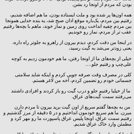
بودن که مردم از اونجا رد بشن.
همه اون‌ها پر شده بود و ملت ایستاده بودن، ما هم اضافه شدیم،
رفتیم بین مردم، یک‌باره موقع اذان صبح شد، یه بنده خدایی همونجا
بین مردم چفیه انداخت روی زمین و نماز خوند، ماهم با بچه‌ها رفتیم
عقب تر از مردم، نماز رو خوندیم.
در اینجا من دقت کردم، دیدم بیرون از راهرو به جلوتر راه داره،
یعنی زودتر می‌شد به گیت رسید،
خیلی از بچه‌های ما از اونجا رفتن، ما هم خودمون زدیم به کوچه
علی‌چپ و رفتیم جلو….
کلی در مصرف وقت صرفه جویی کردم و اینکه شاید سلامتی
جسمانی خودم رو تضمین کردم، آخه من لاغر هستم.
ما از خیلیا رفتیم جلو و درب گیت رو باز کردند و افرادی داشتند
می‌رفتند سمت گیت‌های عراق.
من به بچه‌ها گفتم سریع از اون گیت برید بیرون تا مردم دارن
میرن. ما هم سریع خودمون انداختیم و در ۵ دقیقه از مرز گذشتیم و
رفتیم سمت عراق، اونجا پلیس عراق پاسپورت ما رو مهر کرد و
مطمئن وارد خاک عراق شدیم.