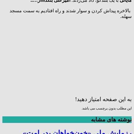
مایانی
با یک بلندگو، داد می‌زدند:
امیر‌علی بُنَکداااار…..
بالاخره پیداش کردن و سوار شدند و راه افتادیم به سمت مسجد
سهله.
به این صفحه امتیاز دهید!
این مطلب بدون برچسب می باشد.
نوشته های مشابه
رزمایش ملی «خون‌خواهان پدر امت»