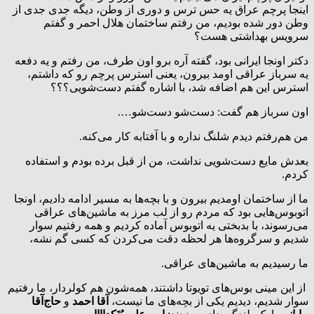
اینجا پرچم عراق یه حس ترس و دوری از وطن، دیگه جدی جدی از
وطن دور شده بودیم، من رفتم ساختمان هلال احمر و گفتم
سرویس بهداشتی هست؟
دکتر اونجا ایرانی بود، گفته آره برو اون طرف، من رفتم و یه دفعه
یه سرباز عراقی اومد بیرون، یعنی استرس پرچم رو که داشتم،
استرس این هم اضافه شد، با اشاره گفتم دست‌شویی؟؟؟
اون سرباز هم گفت: دست‌شو دست‌شو….
من هم‌رفتم دیدم شلنگ نداره و با آفتابه کار می‌کنه.
بعدش مایع دست‌شویی نداشت، من از قبل برده بودم و استفاده
کردم.
ما از ساختمان اومدیم بیرون و با بچه‌ها به مسیر ادامه دادیم، اونجا
اتوبوس‌هایی بود که مردم رو از لب مرز به ماشین‌های عراقی
می‌رسوند، با بدبختی یه اتوبوس آماده کردیم و همه رفتیم سوار
شدیم و سرگروه‌ها هر لحظه دقت می‌کردن که کسی گم نشه،
ما رسیدیم به ماشین‌های عراقی.
از این مینی بوس‌های تویوتا داشتند، همه‌شون هم کولردار، ما رفتیم
سوار شدیم، دیدیم یکی از بچه‌های ما نیست،
آقا احمد
و
حاج‌آقا