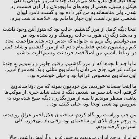
اونجا کیف‌های مارو نگاه می‌کردند، چند تا سرباز عراقی با کلی
هیکَل و سِبیل، بعضی از بچه های ما پیچوندَن و از اون قسمت رد
شدن، ولی متاسفانه به من گیر داده بود و گشت، نامرد لیوان
شخصی منو برداشت، اون جهاز مامانم بود، خلاصه نذاشت ببرم.
اینجا دیگه کامل از مرز گذشتیم، جالب بود که هنوز آنتن وجود داشت
و می‌شد زنگ زد، هنوز به حالت رومینگ وارد نشده بود، من
می‌خواستم زنگ بزنم به خانواده که حدس زدم شاید مزاحمت ایجاد
کنم و پشیمون شدم، فقط پیام دادم که از مرز گذشتیم و شاید کمتر
در ارتباط باشیم، من اصلاً قصد خرید نت و سیم‌کارت نداشتم.
ما با چند تا بچه‌ها که از مرز گذشتیم، رفتیم جلوتر و رسیدیم به چندتا
موکب عراقی، چای می‌دادن با ساندویچ مثلثی و یک تخم‌مرغ آب‌پز،
اون ساندویچ مخصوص عراقیا بود و خیلی خوشمزه بود.
ما اینجا صبحانه خوردیم، بین خودمون بمونه که من دوتا ساندویچ
گرفتم، آخه باید سیر می‌شدیم، دیگه تا نجف شاید خبری از موکب‌ها
نباشه، منتظر موندیم تا بقیه از مرز بگذرن، دیگه صبح شده بود، یه
سرویس بهداشتی اونجا بود، خیلی کثیف بود…
من چپ و راست رو نگاه کردم، ساختمان هلال احمر عراق رو دیدم،
یه پرچم عراق بالای این ساختمان بود، وقتی باد می‌خورد، کلی
استرس گرفته بودم،
تو ایران پرچم ایران می‌دیدیم یه حس غرور و آرامش داشت، حالا