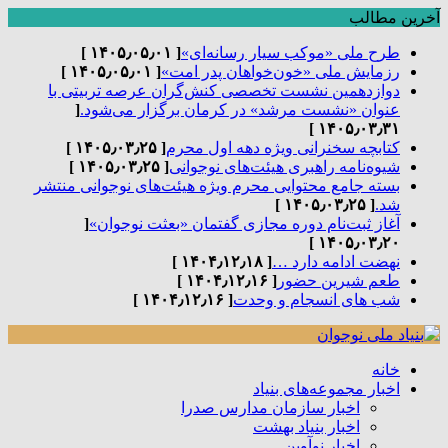
آخرین مطالب
طرح ملی «موکب سیار رسانه‌ای»
[ ۱۴۰۵٫۰۵٫۰۱ ]
رزمایش ملی «خون‌خواهان پدر امت»
[ ۱۴۰۵٫۰۵٫۰۱ ]
دوازدهمین نشست تخصصی کنش‌گران عرصه تربیتی با
عنوان «نشست مرشد» در کرمان برگزار می‌شود.
[
۱۴۰۵٫۰۳٫۳۱ ]
کتابچه سخنرانی ویژه دهه اول محرم
[ ۱۴۰۵٫۰۳٫۲۵ ]
شیوه‌نامه راهبری هیئت‌های نوجوانی
[ ۱۴۰۵٫۰۳٫۲۵ ]
بسته جامع محتوایی محرم ویژه هیئت‌های نوجوانی منتشر
شد.
[ ۱۴۰۵٫۰۳٫۲۵ ]
آغاز ثبت‌نام دوره مجازی گفتمان «بعثت نوجوان»
[
۱۴۰۵٫۰۳٫۲۰ ]
نهضت ادامه دارد …
[ ۱۴۰۴٫۱۲٫۱۸ ]
طعم شیرین حضور
[ ۱۴۰۴٫۱۲٫۱۶ ]
شب های انسجام و وحدت
[ ۱۴۰۴٫۱۲٫۱۶ ]
خانه
اخبار مجموعه‌های بنیاد
اخبار سازمان مدارس صدرا
اخبار بنیاد بهشت
اخبار نوآوین