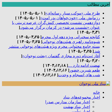
آخرین مطالب
طرح ملی «موکب سیار رسانه‌ای»
[ ۱۴۰۵٫۰۵٫۰۱ ]
رزمایش ملی «خون‌خواهان پدر امت»
[ ۱۴۰۵٫۰۵٫۰۱ ]
دوازدهمین نشست تخصصی کنش‌گران عرصه تربیتی با
عنوان «نشست مرشد» در کرمان برگزار می‌شود.
[
۱۴۰۵٫۰۳٫۳۱ ]
کتابچه سخنرانی ویژه دهه اول محرم
[ ۱۴۰۵٫۰۳٫۲۵ ]
شیوه‌نامه راهبری هیئت‌های نوجوانی
[ ۱۴۰۵٫۰۳٫۲۵ ]
بسته جامع محتوایی محرم ویژه هیئت‌های نوجوانی منتشر
شد.
[ ۱۴۰۵٫۰۳٫۲۵ ]
آغاز ثبت‌نام دوره مجازی گفتمان «بعثت نوجوان»
[
۱۴۰۵٫۰۳٫۲۰ ]
نهضت ادامه دارد …
[ ۱۴۰۴٫۱۲٫۱۸ ]
طعم شیرین حضور
[ ۱۴۰۴٫۱۲٫۱۶ ]
شب های انسجام و وحدت
[ ۱۴۰۴٫۱۲٫۱۶ ]
خانه
اخبار مجموعه‌های بنیاد
اخبار سازمان مدارس صدرا
اخبار بنیاد بهشت
اخبار نوآوین