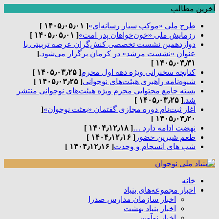
آخرین مطالب
طرح ملی «موکب سیار رسانه‌ای»
[ ۱۴۰۵٫۰۵٫۰۱ ]
رزمایش ملی «خون‌خواهان پدر امت»
[ ۱۴۰۵٫۰۵٫۰۱ ]
دوازدهمین نشست تخصصی کنش‌گران عرصه تربیتی با
عنوان «نشست مرشد» در کرمان برگزار می‌شود.
[
۱۴۰۵٫۰۳٫۳۱ ]
کتابچه سخنرانی ویژه دهه اول محرم
[ ۱۴۰۵٫۰۳٫۲۵ ]
شیوه‌نامه راهبری هیئت‌های نوجوانی
[ ۱۴۰۵٫۰۳٫۲۵ ]
بسته جامع محتوایی محرم ویژه هیئت‌های نوجوانی منتشر
شد.
[ ۱۴۰۵٫۰۳٫۲۵ ]
آغاز ثبت‌نام دوره مجازی گفتمان «بعثت نوجوان»
[
۱۴۰۵٫۰۳٫۲۰ ]
نهضت ادامه دارد …
[ ۱۴۰۴٫۱۲٫۱۸ ]
طعم شیرین حضور
[ ۱۴۰۴٫۱۲٫۱۶ ]
شب های انسجام و وحدت
[ ۱۴۰۴٫۱۲٫۱۶ ]
خانه
اخبار مجموعه‌های بنیاد
اخبار سازمان مدارس صدرا
اخبار بنیاد بهشت
اخبار نوآوین