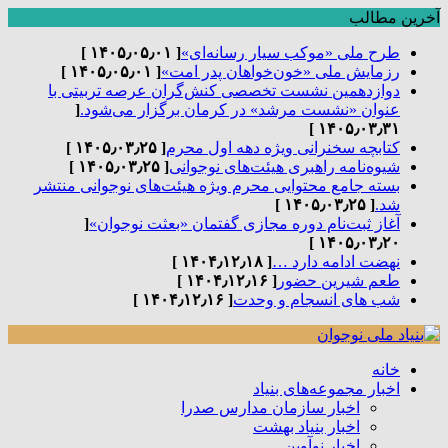
آخرین مطالب
طرح ملی «موکب سیار رسانه‌ای»
[ ۱۴۰۵٫۰۵٫۰۱ ]
رزمایش ملی «خون‌خواهان پدر امت»
[ ۱۴۰۵٫۰۵٫۰۱ ]
دوازدهمین نشست تخصصی کنش‌گران عرصه تربیتی با
عنوان «نشست مرشد» در کرمان برگزار می‌شود.
[
۱۴۰۵٫۰۳٫۳۱ ]
کتابچه سخنرانی ویژه دهه اول محرم
[ ۱۴۰۵٫۰۳٫۲۵ ]
شیوه‌نامه راهبری هیئت‌های نوجوانی
[ ۱۴۰۵٫۰۳٫۲۵ ]
بسته جامع محتوایی محرم ویژه هیئت‌های نوجوانی منتشر
شد.
[ ۱۴۰۵٫۰۳٫۲۵ ]
آغاز ثبت‌نام دوره مجازی گفتمان «بعثت نوجوان»
[
۱۴۰۵٫۰۳٫۲۰ ]
نهضت ادامه دارد …
[ ۱۴۰۴٫۱۲٫۱۸ ]
طعم شیرین حضور
[ ۱۴۰۴٫۱۲٫۱۶ ]
شب های انسجام و وحدت
[ ۱۴۰۴٫۱۲٫۱۶ ]
خانه
اخبار مجموعه‌های بنیاد
اخبار سازمان مدارس صدرا
اخبار بنیاد بهشت
اخبار نوآوین