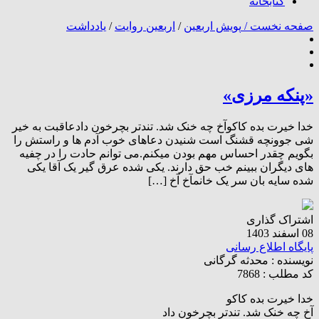
کتابخانه
صفحه نخست /
پویش اربعین
/
اربعین روایت
/
یادداشت
«پنکه مرزی»
خدا خیرت بده کاکوآخ چه خنک شد. تندتر بچرخون دادعاقبت به خیر
شی جوونچه قشنگ است شنیدن دعاهای خوب آدم ها و راستش را
بگویم چقدر احساس مهم بودن میکنم.می توانم حادت را در چفیه
های دیگران ببینم خب حق دارند. یکی شده عرق گیر یک آقا یکی
شده سایه بان سر یک خانمآخ آخ […]
اشتراک گذاری
08 اسفند 1403
پایگاه اطلاع رسانی
نویسنده :
محدثه گرگانی
کد مطلب : 7868
خدا خیرت بده کاکو
آخ چه خنک شد. تندتر بچرخون داد