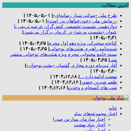
آخرین مطالب
طرح ملی «موکب سیار رسانه‌ای»
[ ۱۴۰۵٫۰۵٫۰۱ ]
رزمایش ملی «خون‌خواهان پدر امت»
[ ۱۴۰۵٫۰۵٫۰۱ ]
دوازدهمین نشست تخصصی کنش‌گران عرصه تربیتی با
عنوان «نشست مرشد» در کرمان برگزار می‌شود.
[
۱۴۰۵٫۰۳٫۳۱ ]
کتابچه سخنرانی ویژه دهه اول محرم
[ ۱۴۰۵٫۰۳٫۲۵ ]
شیوه‌نامه راهبری هیئت‌های نوجوانی
[ ۱۴۰۵٫۰۳٫۲۵ ]
بسته جامع محتوایی محرم ویژه هیئت‌های نوجوانی منتشر
شد.
[ ۱۴۰۵٫۰۳٫۲۵ ]
آغاز ثبت‌نام دوره مجازی گفتمان «بعثت نوجوان»
[
۱۴۰۵٫۰۳٫۲۰ ]
نهضت ادامه دارد …
[ ۱۴۰۴٫۱۲٫۱۸ ]
طعم شیرین حضور
[ ۱۴۰۴٫۱۲٫۱۶ ]
شب های انسجام و وحدت
[ ۱۴۰۴٫۱۲٫۱۶ ]
خانه
اخبار مجموعه‌های بنیاد
اخبار سازمان مدارس صدرا
اخبار بنیاد بهشت
اخبار نوآوین