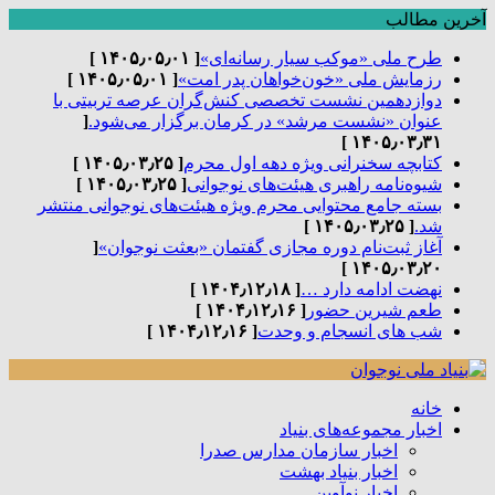
آخرین مطالب
طرح ملی «موکب سیار رسانه‌ای»
[ ۱۴۰۵٫۰۵٫۰۱ ]
رزمایش ملی «خون‌خواهان پدر امت»
[ ۱۴۰۵٫۰۵٫۰۱ ]
دوازدهمین نشست تخصصی کنش‌گران عرصه تربیتی با
عنوان «نشست مرشد» در کرمان برگزار می‌شود.
[
۱۴۰۵٫۰۳٫۳۱ ]
کتابچه سخنرانی ویژه دهه اول محرم
[ ۱۴۰۵٫۰۳٫۲۵ ]
شیوه‌نامه راهبری هیئت‌های نوجوانی
[ ۱۴۰۵٫۰۳٫۲۵ ]
بسته جامع محتوایی محرم ویژه هیئت‌های نوجوانی منتشر
شد.
[ ۱۴۰۵٫۰۳٫۲۵ ]
آغاز ثبت‌نام دوره مجازی گفتمان «بعثت نوجوان»
[
۱۴۰۵٫۰۳٫۲۰ ]
نهضت ادامه دارد …
[ ۱۴۰۴٫۱۲٫۱۸ ]
طعم شیرین حضور
[ ۱۴۰۴٫۱۲٫۱۶ ]
شب های انسجام و وحدت
[ ۱۴۰۴٫۱۲٫۱۶ ]
خانه
اخبار مجموعه‌های بنیاد
اخبار سازمان مدارس صدرا
اخبار بنیاد بهشت
اخبار نوآوین